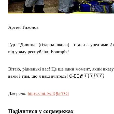
Артем Тихонов
Гурт “Дивина” (гітарна школа) – стали лауреатами 
від уряду республіки Болгарія!
Вітаю, рідненькі вас! Це ще один момент, який вка
вами і тим, що я ваш вчитель! 🥳❤️‍🔥🫂🇺🇦 🇧🇬
Джерело:
https://bit.ly/3QbeTOI
Поділитися у соцмережах