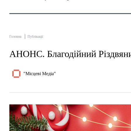
Головна
Публікації
АНОНС. Благодійний Різдвян
"Місцеві Медіа"