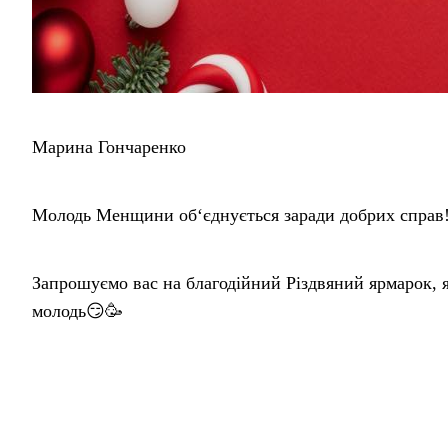
Марина Гончаренко
Молодь Менщини об‘єднується заради добрих справ
Запрошуємо вас на благодійний Різдвяний ярмарок, як
молодь😏🥳
(Детальне місцезнаходження ви можете дізнатися у а
Отже,
❓5 січня