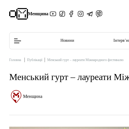
Менщина
Новини
Інтерв’
Головна
Публікації
Менський гурт – лауреати Міжнародного фестивалю
Редакційна політика
Етичний кодекс
Менський гурт – лауреати Мі
Менщина