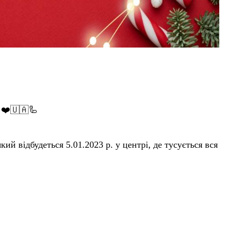
!❤️🇺🇦🦾
ий відбудеться 5.01.2023 р. у центрі, де тусується вся
втора цього посту❤️).