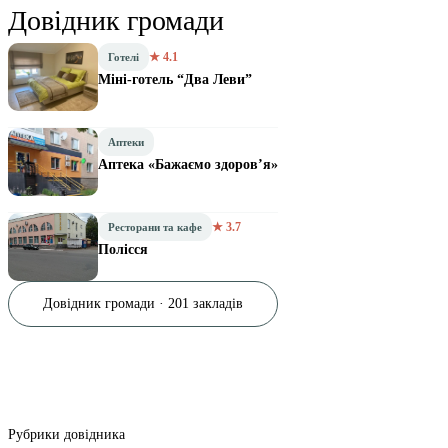
Довідник громади
★ 4.1
Готелі
Міні-готель “Два Леви”
Аптеки
Аптека «Бажаємо здоров’я»
★ 3.7
Ресторани та кафе
Полісся
Довідник громади · 201 закладів
Рубрики довідника