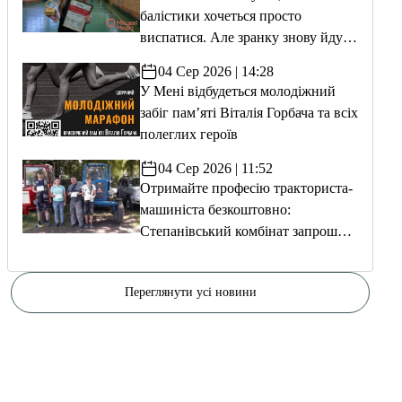
балістики хочеться просто
виспатися. Але зранку знову йду
тренуватися»
04 Сер 2026 | 14:28
У Мені відбудеться молодіжний
забіг пам’яті Віталія Горбача та всіх
полеглих героїв
04 Сер 2026 | 11:52
Отримайте професію тракториста-
машиніста безкоштовно:
Степанівський комбінат запрошує
на навчання
Переглянути усі новини