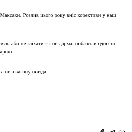
Максаки. Розлив цього року вніс корективи у наш
ся, аби не заїхати – і не дарма: побачили одно та
карню.
 не з вагону поїзда.