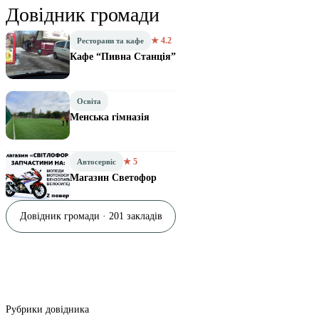
Довідник громади
★ 4.2
Ресторани та кафе
Кафе “Пивна Станція”
Освіта
Менська гімназія
★ 5
Автосервіс
Магазин Светофор
Довідник громади · 201 закладів
Рубрики довідника