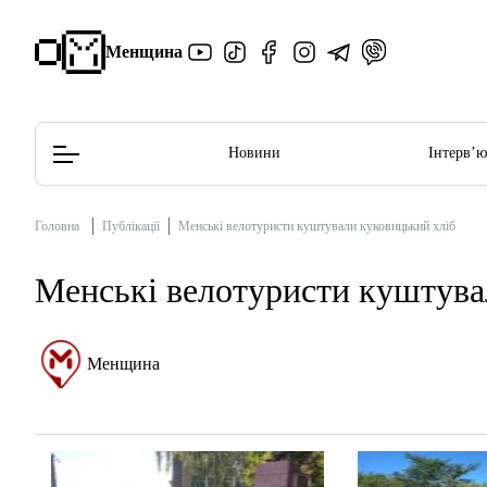
Менщина
Новини
Інтерв’
Головна
Публікації
Менські велотуристи куштували куковицький хліб
Редакційна політика
Етичний кодекс
Менські велотуристи куштува
Менщина