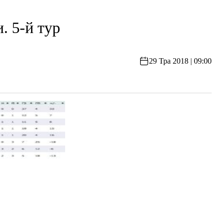
 5-й тур
29 Тра 2018 | 09:00
й тур у турнірах Першої та Вищої ліг чемпіонату