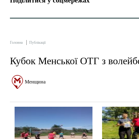
Поділитися у соцмережах
Головна
Публікації
Кубок Менської ОТГ з волейбо
Менщина