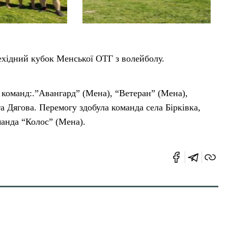
ехідний кубок Менської ОТГ з волейболу.
6 команд:.”Авангард” (Мена), “Ветеран” (Мена),
та Дягова. Перемогу здобула команда села Бірківка,
манда “Колос” (Мена).