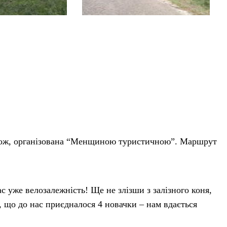
дорож, організована “Менщиною туристичною”. Маршрут
.
ас уже велозалежність! Ще не злізши з залізного коня,
 що до нас приєдналося 4 новачки – нам вдається