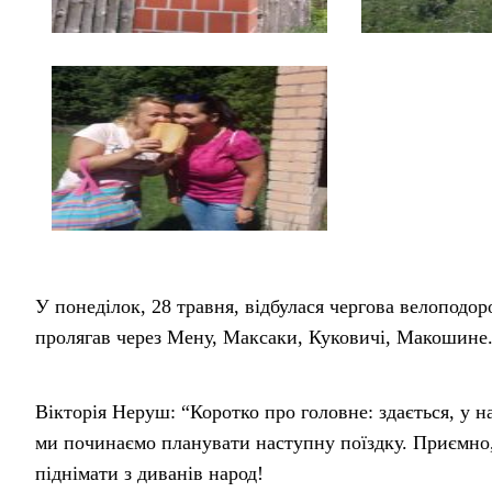
У понеділок, 28 травня, відбулася чергова велопо
пролягав через Мену, Максаки, Куковичі, Макошине
Вікторія Неруш: “Коротко про головне: здається, у н
ми починаємо планувати наступну поїздку. Приємно,
піднімати з диванів народ!