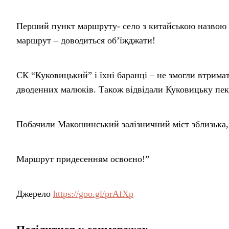
Перший пункт маршруту- село з китайською назвою 
маршрут – доводиться об’їжджати!
СК “Куковицький” і їхні баранці – не змогли втримати
дводенних малюків. Також відвідали Куковицьку пе
Побачили Макошинський залізничний міст зблизька, а
Маршрут придесенням освоєно!”
Джерело
https://goo.gl/prAfXp