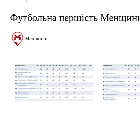
Футбольна першість Менщини.
Менщина
У суботу та неділю, 26 та 27 травня, відбувся п’яти