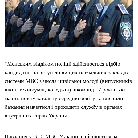
Тендери
Довідник
Контакти
“Менським відділом поліції здійснюється відбір
Рекламні прайси
кандидатів на вступ до вищих навчальних закладів
системи МВС з числа цивільної молоді (випускників
Підтримати «місцевих»
шкіл, технікумів, коледжів) віком від 17 років, які
мають повну загальну середню освіту та виявили
Редакційна політика
бажання навчатися і проходити службу в органах
внутрішніх справ України.
Етичний кодекс
Навчання у ВНЗ МВС України здійснюється за