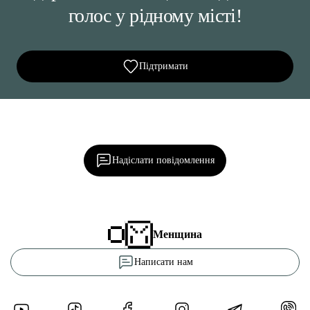
голос у рідному місті!
Підтримати
Ділися важливим, став запитання, обговорюй з
редакцією!
Надіслати повідомлення
Менщина
Написати нам