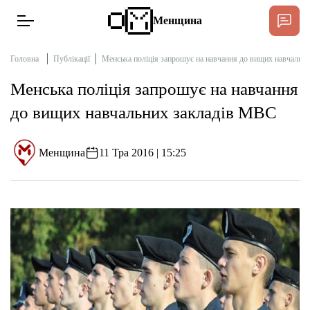
Менщина
Головна
Публікації
Менська поліція запрошує на навчання до вищих навчальн
Менська поліція запрошує на навчання
Новини
до вищих навчальних закладів МВС
Підтримати
Інтерв’ю
Менщина
11 Тра 2016 | 15:25
Тексти
Публікації
Про нас
Бюджет