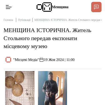
Менщина
Головна
Публікації
МЕНЩИНА ІСТОРИЧНА. Житель Стольного передав експ
МЕНЩИНА ІСТОРИЧНА. Житель
Новини
Стольного передав експонати
Підтримати
місцевому музею
Інтерв’ю
"Місцеві Медіа"
19 Жов 2024 | 11:00
Тексти
Публікації
Про нас
Бюджет