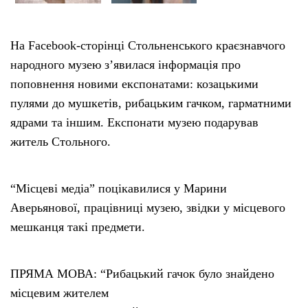
Тендери
На Facebook-сторінці Стольненського краєзнавчого
народного музею з’явилася інформація про
Довідник
поповнення новими експонатами: козацькими
пулями до мушкетів, рибацьким гачком, гарматними
Контакти
ядрами та іншим. Експонати музею подарував
житель Стольного.
Рекламні прайси
Підтримати «місцевих»
“Місцеві медіа” поцікавилися у Марини
Аверьянової, працівниці музею, звідки у місцевого
Редакційна політика
мешканця такі предмети.
Етичний кодекс
ПРЯМА МОВА: “Рибацький гачок було знайдено
місцевим жителем