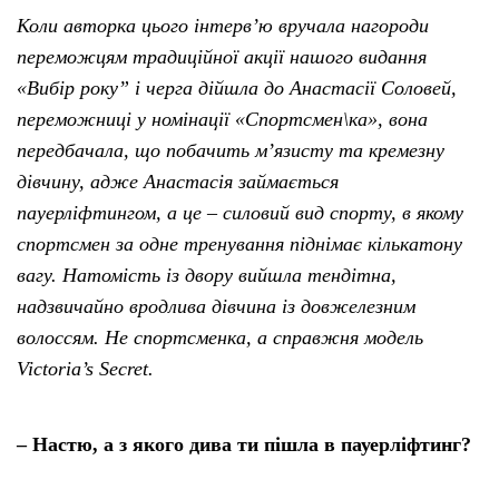
Коли авторка цього інтерв’ю вручала нагороди
переможцям традиційної акції нашого видання
«Вибір року” і черга дійшла до Анастасії Соловей,
переможниці у номінації «Спортсмен\ка», вона
передбачала, що побачить м’язисту та кремезну
дівчину, адже Анастасія займається
пауерліфтингом, а це – силовий вид спорту, в якому
спортсмен за одне тренування піднімає кількатону
вагу. Натомість із двору вийшла тендітна,
надзвичайно вродлива дівчина із довжелезним
волоссям. Не спортсменка, а справжня модель
Victoria’s Secret.
– Настю, а з якого дива ти пішла в пауерліфтинг?