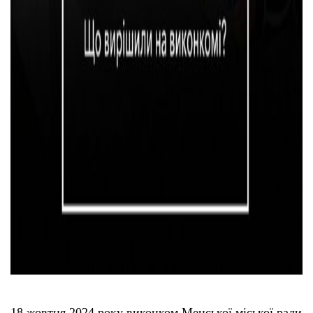
18 жовтня 2024 року виконком Менської міської ради