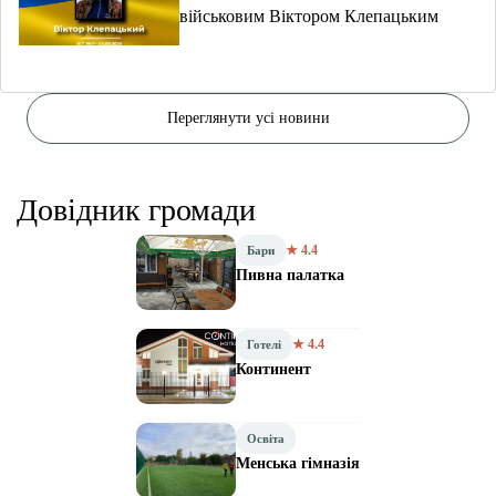
військовим Віктором Клепацьким
Переглянути усі новини
Довідник громади
★ 4.4
Бари
Пивна палатка
★ 4.4
Готелі
Континент
Освіта
Менська гімназія