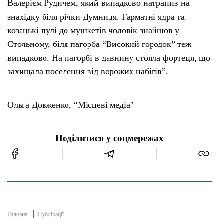
Валерієм Рудичем, який випадково натрапив на
знахідку біля річки Думниця. Гарматні ядра та
козацькі пулі до мушкетів чоловік знайшов у
Стольному, біля пагорба “Високий городок” теж
випадково. На пагорбі в давнину стояла фортеця, що
захищала поселення від ворожих набігів”.
Ольга Довженко, “Місцеві медіа”
Поділитися у соцмережах
Головна
Публікації