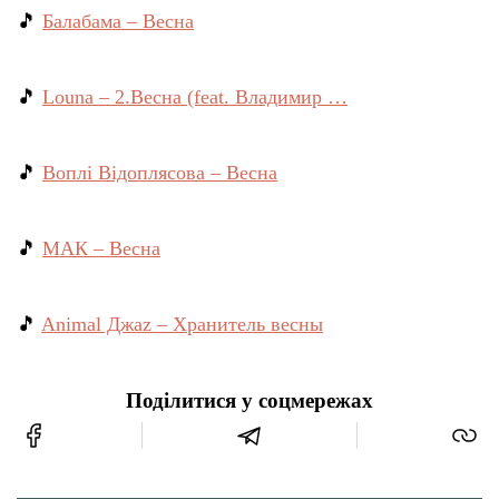
🎵
Балабама – Весна
🎵
Louna – 2.Весна (feat. Владимир …
🎵
Воплі Відоплясова – Весна
🎵
МАК – Весна
🎵
Animal Джаz – Хранитель весны
Поділитися у соцмережах