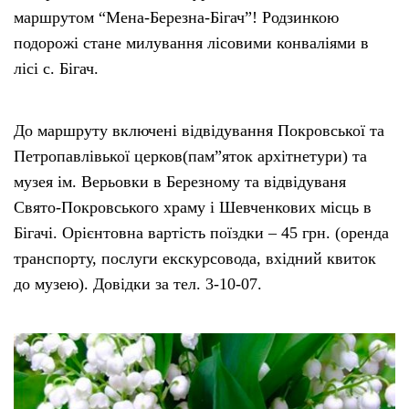
маршрутом “Мена-Березна-Бігач”! Родзинкою
Тендери
подорожі стане милування лісовими конваліями в
лісі с. Бігач.
Довідник
До маршруту включені відвідування Покровської та
Контакти
Петропавлівької церков(пам”яток архітнетури) та
музея ім. Верьовки в Березному та відвідуваня
Рекламні прайси
Свято-Покровського храму і Шевченкових місць в
Бігачі. Орієнтовна вартість поїздки – 45 грн. (оренда
Підтримати «місцевих»
транспорту, послуги екскурсовода, вхідний квиток
до музею). Довідки за тел. 3-10-07.
Редакційна політика
Етичний кодекс