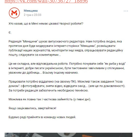
https://vk.com/wall-30736727_18896