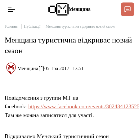
Менщина
Головна
Публікації
Менщина туристична відкриває новий сезон
Менщина туристична відкриває новий
Новини
сезон
Підтримати
Інтерв’ю
Менщина
05 Тра 2017 | 13:51
Тексти
Повідомлення з группи МТ на
Публікації
facebook:
https://www.facebook.com/events/30243412352
Там же можна записатися для участі.
Про нас
Бюджет
Відкриваємо Менський туристичний сезон