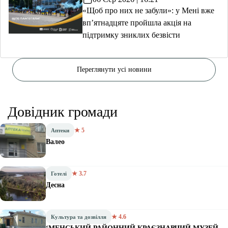
«Щоб про них не забули»: у Мені вже
вп’ятнадцяте пройшла акція на
підтримку зниклих безвісти
Переглянути усі новини
Довідник громади
★ 5
Аптеки
Валео
★ 3.7
Готелі
Десна
★ 4.6
Культура та дозвілля