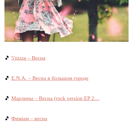
🎵
5'nizza – Весна
🎵
E.N.A. – Весна в большом городе
🎵
Марлины – Весна (rock version EP 2…
🎵
Фиміам – весна