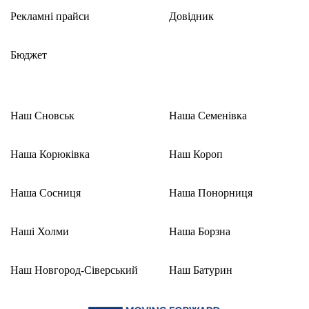
Рекламні прайси
Довідник
Бюджет
Наш Сновськ
Наша Семенівка
Наша Корюківка
Наш Короп
Наша Сосниця
Наша Понорниця
Наші Холми
Наша Борзна
Наш Новгород-Сіверський
Наш Батурин