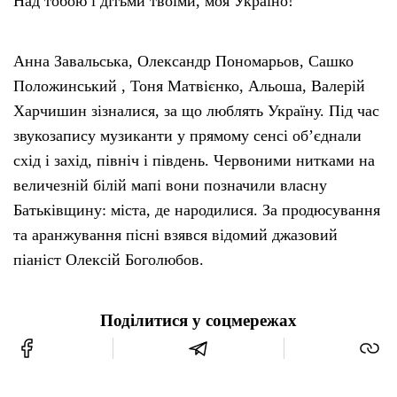
Над тобою і дітьми твоїми, моя Україно!”
Анна Завальська, Олександр Пономарьов, Сашко
Положинський , Тоня Матвієнко, Альоша, Валерій
Харчишин зізналися, за що люблять Україну. Під час
звукозапису музиканти у прямому сенсі об’єднали
схід і захід, північ і південь. Червоними нитками на
величезній білій мапі вони позначили власну
Батьківщину: міста, де народилися. За продюсування
та аранжування пісні взявся відомий джазовий
піаніст Олексій Боголюбов.
Поділитися у соцмережах