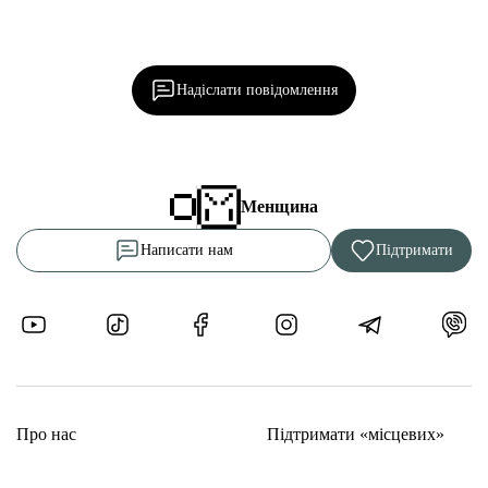
Ділися важливим, став запитання, обговорюй з
редакцією!
Надіслати повідомлення
Менщина
Написати нам
Підтримати
Про нас
Підтримати «місцевих»