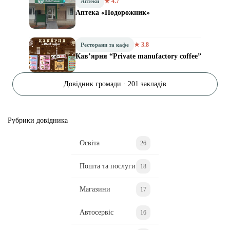
★ 4.7
Аптеки
Аптека «Подорожник»
★ 3.8
Ресторани та кафе
Кав’ярня “Private manufactory coffee”
Довідник громади · 201 закладів
Рубрики довідника
Освіта
26
Пошта та послуги
18
Магазини
17
Автосервіс
16