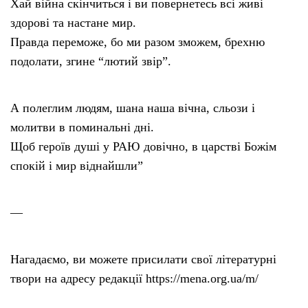
Хай війна скінчиться і ви повернетесь всі живі
здорові та настане мир.
Правда переможе, бо ми разом зможем, брехню
подолати, згине “лютий звір”.
А полеглим людям, шана наша вічна, сльози і
молитви в поминальні дні.
Щоб героїв душі у РАЮ довічно, в царстві Божім
спокій і мир віднайшли”
—
Нагадаємо, ви можете присилати свої літературні
твори на адресу редакції https://mena.org.ua/m/