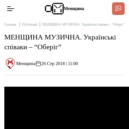
Менщина
Головна
Публікації
МЕНЩИНА МУЗИЧНА. Українські співаки – “Оберіг”
МЕНЩИНА МУЗИЧНА. Українські
Новини
співаки – “Оберіг”
Підтримат
Інтерв’ю
Менщина
26 Сер 2018 | 11:00
Тексти
Публікації
Про нас
Бюджет