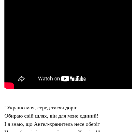
Тендери
Довідник
Контакти
Рекламні прайси
Підтримати «місцевих»
Редакційна політика
“Україно моя, серед тисяч доріг
Етичний кодекс
Обираю свій шлях, він для мене єдиний!
І я знаю, що Ангел-хранитель несе оберіг