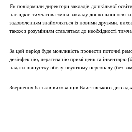
Як повідомили директори закладів дошкільної освіти
наслідків тимчасова зміна закладу дошкільної освіти 
задоволенням знайомляться із новими друзями, вихо
також з розумінням ставляться до необхідності тимч
За цей період буде можливість провести поточні ре
дезінфекцію, дератизацію приміщень та інвентарю (б
надати відпустку обслуговуючому персоналу (без зам
Звернення батьків вихованців Блистівського дитсад
“Нам стало відомо, що Менською міською радою плану
закрити по всій ОТГ дитячі садки. Ми, батьки дітей
дуже стурбовані тим, що не буде працювати дитячий 