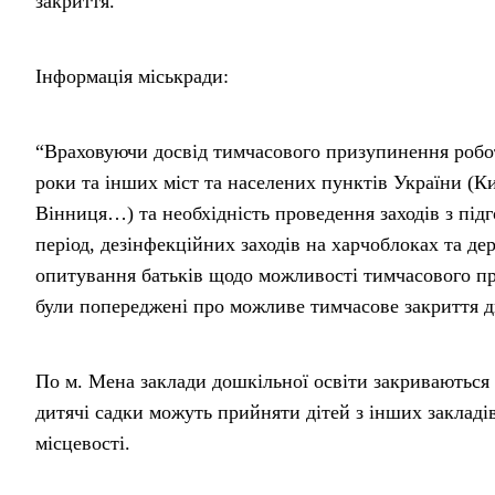
закриття.
Інформація міськради:
“Враховуючи досвід тимчасового призупинення робот
роки та інших міст та населених пунктів України (К
Вінниця…) та необхідність проведення заходів з під
період, дезінфекційних заходів на харчоблоках та де
опитування батьків щодо можливості тимчасового при
були попереджені про можливе тимчасове закриття ди
По м. Мена заклади дошкільної освіти закриваються 
дитячі садки можуть прийняти дітей з інших закладів 
місцевості.