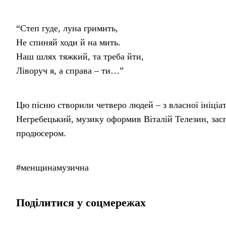
“Степ гуде, луна гримить,
Не спиняй ходи й на мить.
Наш шлях тяжкий, та треба йти,
Ліворуч я, а справа – ти…”
Цю пісню створили четверо людей – з власної ініціа
Негребецький, музику оформив Віталій Телезин, за
продюсером.
#менщинамузична
Поділитися у соцмережах