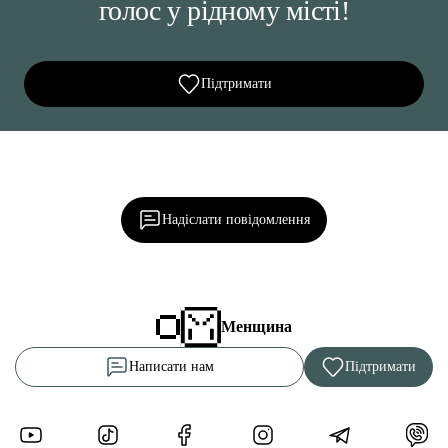
голос у рідному місті!
Підтримати
Ділися важливим, став запитання, обговорюй з
редакцією!
Надіслати повідомлення
Менщина
Написати нам
Підтримати