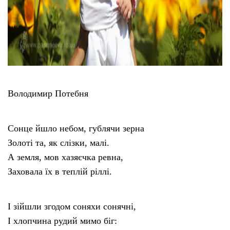
Володимир Потебня
Сонце йшло небом, гублячи зерна
Золоті та, як слізки, малі.
А земля, мов хазяєчка ревна,
Заховала їх в теплій ріллі.
І зійшли згодом соняхи сонячні,
І хлопчина рудий мимо біг: