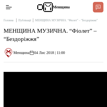
Менщина
Головна
Публікації
МЕНЩИНА МУЗИЧНА. “Фіолет” – “Бездоріжжя”
МЕНЩИНА МУЗИЧНА. “Фіолет” –
Новини
“Бездоріжжя”
Підтримат
Інтерв’ю
Менщина
04 Лис 2018 | 11:00
Тексти
Публікації
Про нас
Бюджет