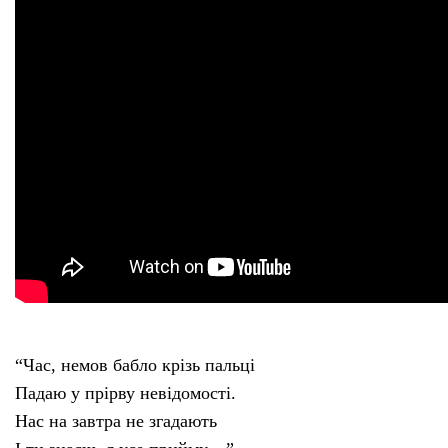
Тендери
Довідник
Контакти
Рекламні прайси
Підтримати «місцевих»
Редакційна політика
“Час, немов бабло крізь пальці
Етичний кодекс
Падаю у прірву невідомості.
Нас на завтра не згадають