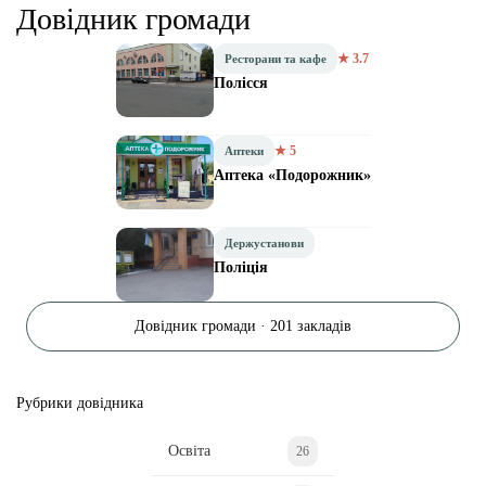
Довідник громади
★ 3.7
Ресторани та кафе
Полісся
★ 5
Аптеки
Аптека «Подорожник»
Держустанови
Поліція
Довідник громади · 201 закладів
Рубрики довідника
Освіта
26