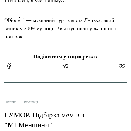
І ти знаєш, я усе прийму…”
“Фіоле́т” — музичний гурт з міста Луцька, який
виник у 2009-му році. Виконує пісні у жанрі поп,
поп-рок.
Поділитися у соцмережах
Головна
Публікації
ГУМОР. Підбірка мемів з
“МЕМенщини”