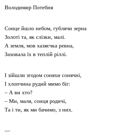
Володимир Потебня
Сонце йшло небом, гублячи зерна
Золоті та, як слізки, малі.
А земля, мов хазяєчка ревна,
Заховала їх в теплій ріллі.
І зійшли згодом соняхи сонячні,
І хлопчина рудий мимо біг:
– А ви хто?
– Ми, маля, сонця родичі,
Та і ти, як ми бачимо, з них.
—