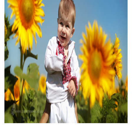
Тендери
Довідник
Контакти
Рекламні прайси
Підтримати «місцевих»
Редакційна політика
Етичний кодекс