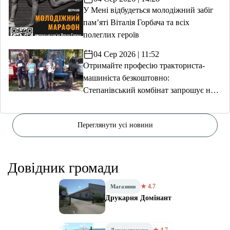
У Мені відбудеться молодіжний забіг
пам’яті Віталія Горбача та всіх
полеглих героїв
04 Сер 2026 | 11:52
Отримайте професію тракториста-
машиніста безкоштовно:
Степанівський комбінат запрошує на
навчання
Переглянути усі новини
Довідник громади
★ 4.7
Магазини
Друкарня Домінант
★ 4.7
Держустанови