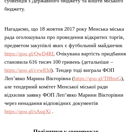
субвенція з Державного бюджету та кошти міського
бюджету.
Нагадаємо, що 18 жовтня 2017 року Менська міська
рада оголошувала про проведення відкритих торгів,
предметом закупівлі яких є футбольний майданчик
https://goo.gl/QwD4RL
Очікувана вартість придбання
становила 616 тисяч 100 гривень (детальніше –
https://goo.gl/cvw83d
). Тендер тоді виграла ФОП
Леп’явко Марина Вікторівна (
https://goo.gl/THbsrG
),
але тендерний комітет Менської міської ради
відхилив заявку ФОП Леп’явко Марини Вікторівни
через ненадання відповідних документів
https://goo.gl/sAugXi
.
Поділитися у соцмережах