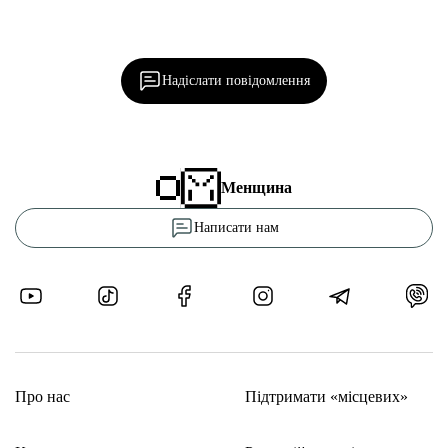
Ділися важливим, став запитання, обговорюй з
редакцією!
Надіслати повідомлення
Менщина
Написати нам
Про нас
Підтримати «місцевих»