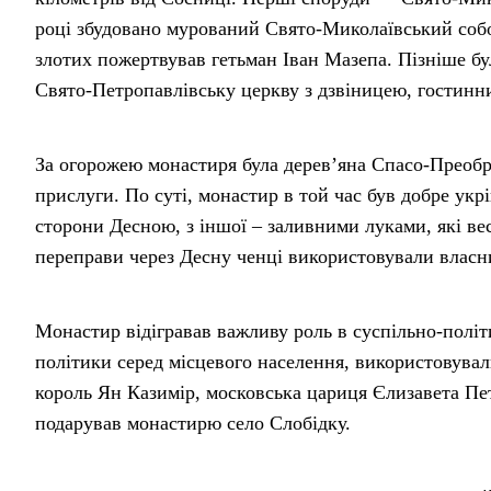
році збудовано мурований Свято-Миколаївський собор
злотих пожертвував гетьман Іван Мазепа. Пізніше бу
Свято-Петропавлівську церкву з дзвіницею, гостинний
За огорожею монастиря була дерев’яна Спасо-Преобр
прислуги. По суті, монастир в той час був добре укр
сторони Десною, з іншої – заливними луками, які в
переправи через Десну ченці використовували власн
Монастир відігравав важливу роль в суспільно-політ
політики серед місцевого населення, використовува
король Ян Казимір, московська цариця Єлизавета Пет
подарував монастирю село Слобідку.