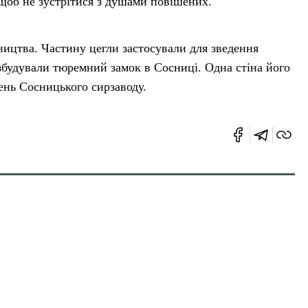
щоб не зустрітися з душами повішених.
вництва. Частину цегли застосували для зведення
збудували тюремний замок в Сосниці. Одна стіна його
щень Сосницького сирзаводу.