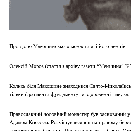
Про долю Макошинського монастиря і його ченців
Олексій Мороз (стаття з архіву газети “Менщина” №7
Колись біля Макошине знаходився Свято-Миколаївськ
тільки фрагменти фундаменту та здоровенні ями, за
Православний чоловічий монастир був заснований у 
Адамом Киселем. Розміщувався він на правому березі
кілометрів від Сосниці. Перші споруди — Свято-Мико