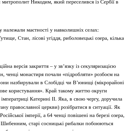
 митрополит Никодим, який переселився із Сербії в
у належали маєтності у навколишніх селах:
тище, Стан, лісові угіддя, риболовецькі озера, кілька
йна версія закриття – у зв’язку із секуляризацією
ан, ченці монастиря почали «підробляти» розбоєм на
 вони назбирували в Слобідці чи В’юнищі (мікрорайоні
асове користування». Край такому життю округи
імператриці Катерині ІІ. Яка, в свою чергу, доручила
у православної церкви) розібратися в ситуації. Як
сійської імперії, а 64 ченці повішені на березі озера,
ть Шибенним, старі сосницькі рибалки побоюються