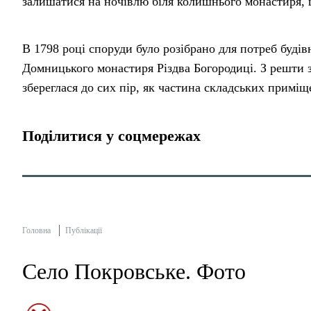
залишатися на ночівлю біля колишнього монастиря, 
В 1798 році споруди було розібрано для потреб буді
Домницького монастиря Різдва Богородиці. З решти 
збереглася до сих пір, як частина складських примі
Поділитися у соцмережах
Головна
Публікації
Село Покровське. Фото