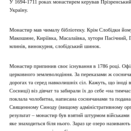
У 1694-1711 роках монастирем керував Прізренський
Україну.
Монастир мав чималу бібліотеку. Крім Слобідки йом
Макошине, Киріївка, Масалаївка, хутори Пасічний, Гу
млинів, винокурня, слобідський шинок.
Монастир припинив своє існування в 1786 році. Офіці
церковного землеволодіння. За переказами ж соснич
дорогах та серед навколишніх сіл. Кажуть, що іноді
Сосниці) віз дівчат та забирали їх до себе «на тимч
поклала чолобитна, написана сосничанами та подана 
Священному Синоду (вищому адміністративному орган
результат – монастир був взятий штурмом військами Ро
яке знаходиться біля нього. Зараз це озеро називаю