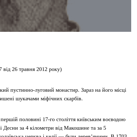
 від 26 травня 2012 року)
ий пустинно-луговий монастир. Зараз на його місці
лишені шукачами міфічних скарбів.
першій половині 17-го століття київським воєводою
 Десни за 4 кілометри від Макошине та за 5
лаївська церква і келії — були дерев’яними. В 1703