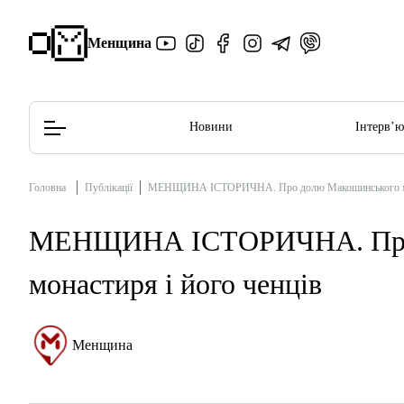
Менщина
Новини
Інтерв’
Головна
Публікації
МЕНЩИНА ІСТОРИЧНА. Про долю Макошинського мон
Редакційна політика
Етичний кодекс
МЕНЩИНА ІСТОРИЧНА. Про 
монастиря і його ченців
Менщина