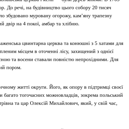
. До речі, на будівництво цього собору 20 тисяч
ло збудовано муровану огорожу, кам’яну трапезну
 двір на 4 покої, амбар та хлібню.
аженська цвинтарна церква та конюшні з 5 хатами для
іпленим місцем в оточенні лісу, захищений з однієї
есною та восени ставали повністю непрохідними. Для
ий пором.
ичному житті округи. Його, як опору в підтримці своєї
ли багато тогочасних можновладців, зокрема польський
рівна та цар Олексій Михайлович, який, у свій час,