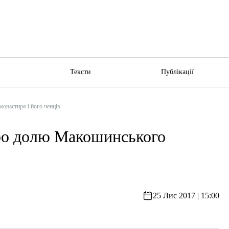
ю
Тексти
Публікації
астиря і його ченців
долю Макошинського
25 Лис 2017 | 15:00