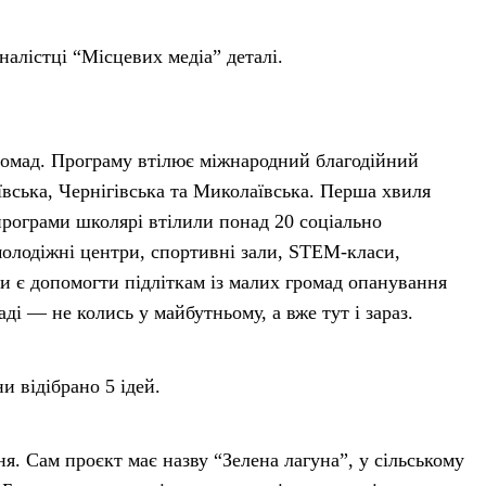
лістці “Місцевих медіа” деталі.
 громад. Програму втілює міжнародний благодійний
ївська, Чернігівська та Миколаївська. Перша хвиля
 програми школярі втілили понад 20 соціально
молодіжні центри, спортивні зали, STEM-класи,
и є допомогти підліткам із малих громад опанування
ді — не колись у майбутньому, а вже тут і зараз.
 відібрано 5 ідей.
я. Сам проєкт має назву “Зелена лагуна”, у сільському