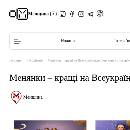
Менщина
Новини
Інтерв’
Головна
Публікації
Менянки – кращі на Всеукраїнських змаганнях зі стрибк
Редакційна політика
Етичний кодекс
Менянки – кращі на Всеукраїн
Менщина