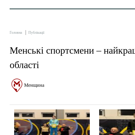
Головна
Публікації
Менські спортсмени – найкращ
області
Менщина