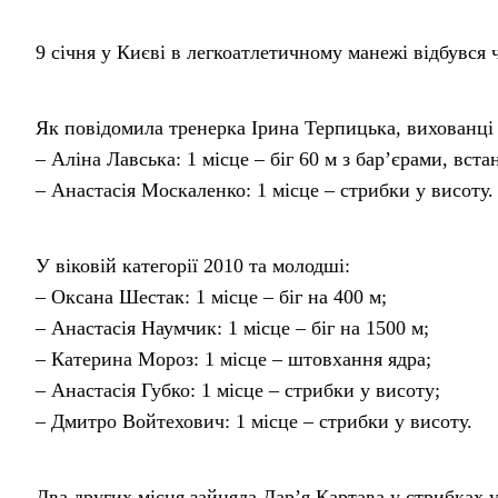
9 січня у Києві в легкоатлетичному манежі відбувся ч
Як повідомила тренерка Ірина Терпицька, вихованці
– Аліна Лавська: 1 місце – біг 60 м з бар’єрами, вста
– Анастасія Москаленко: 1 місце – стрибки у висоту.
У віковій категорії 2010 та молодші:
– Оксана Шестак: 1 місце – біг на 400 м;
– Анастасія Наумчик: 1 місце – біг на 1500 м;
– Катерина Мороз: 1 місце – штовхання ядра;
– Анастасія Губко: 1 місце – стрибки у висоту;
– Дмитро Войтехович: 1 місце – стрибки у висоту.
Два других місця зайняла Дар’я Картава у стрибках 