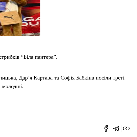
стрибків “Біла пантера”.
ицька, Дар’я Картава та Софія Бабкіна посіли треті
а молодші.