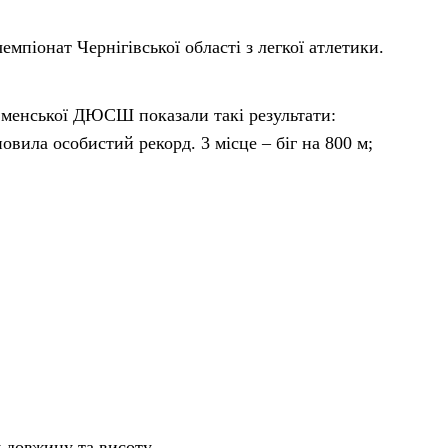
емпіонат Чернігівської області з легкої атлетики.
 менської ДЮСШ показали такі результати:
новила особистий рекорд. 3 місце – біг на 800 м;
у довжину та висоту.