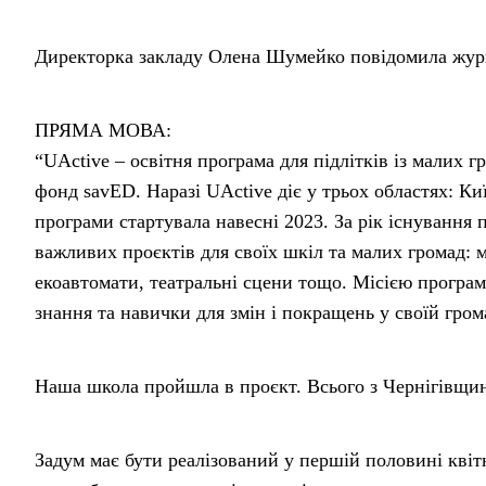
Директорка закладу Олена Шумейко повідомила журна
ПРЯМА МОВА:
“UActive – освітня програма для підлітків із малих
фонд savED. Наразі UActive діє у трьох областях: Ки
програми стартувала навесні 2023. За рік існування
важливих проєктів для своїх шкіл та малих громад: 
екоавтомати, театральні сцени тощо. Місією програм
знання та навички для змін і покращень у своїй грома
Наша школа пройшла в проєкт. Всього з Чернігівщини
Задум має бути реалізований у першій половині квітн