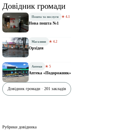
Довідник громади
★ 4.1
Пошта та послуги
Нова пошта №1
★ 4.2
Магазини
Орхідея
★ 5
Аптеки
Аптека «Подорожник»
Довідник громади · 201 закладів
Рубрики довідника