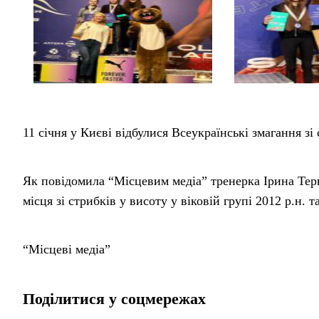
11 січня у Києві відбулися Всеукраїнські змагання зі 
Як повідомила “Місцевим медіа” тренерка Ірина Терп
місця зі стрибків у висоту у віковій групі 2012 р.н. т
“Місцеві медіа”
Поділитися у соцмережах