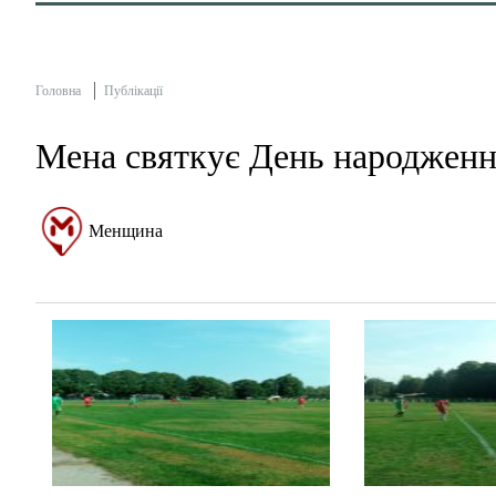
Головна
Публікації
Мена святкує День народженн
Менщина