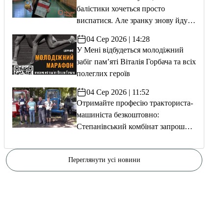
балістики хочеться просто
виспатися. Але зранку знову йду
тренуватися»
04 Сер 2026 | 14:28
У Мені відбудеться молодіжний
забіг пам’яті Віталія Горбача та всіх
полеглих героїв
04 Сер 2026 | 11:52
Отримайте професію тракториста-
машиніста безкоштовно:
Степанівський комбінат запрошує
на навчання
Переглянути усі новини