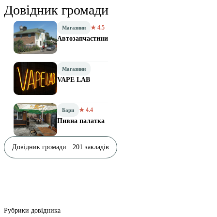
Довідник громади
★ 4.5
Магазини
Автозапчастини
Магазини
VAPE LAB
★ 4.4
Бари
Пивна палатка
Довідник громади · 201 закладів
Рубрики довідника