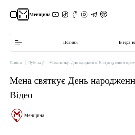
Менщина
Новини
Інтерв’
Головна
Публікації
Мена святкує День народження. Виступ духового оркест
Редакційна політика
Етичний кодекс
Мена святкує День народження
Відео
Менщина