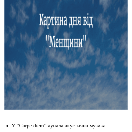
У “Carpe diem” лунала акустична музика