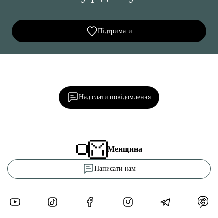
Підтримати
Ділися важливим, став запитання, обговорюй з
редакцією!
Надіслати повідомлення
Менщина
Написати нам