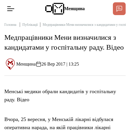
Менщина
Головна
Публікації
Медпрацівники Мени визначилися з кандидатами у госпітал
Медпрацівники Мени визначилися з
Новини
кандидатами у госпітальну раду. Відео
Підтримат
Інтерв’ю
Менщина
26 Вер 2017 | 13:25
Тексти
Менські медики обрали кандидатів у госпітальну
Публікації
раду. Відео
Про нас
Вчора, 25 вересня, у Менській лікарні відбулася
Бюджет
оперативна нарада, на якій працівники лікарні