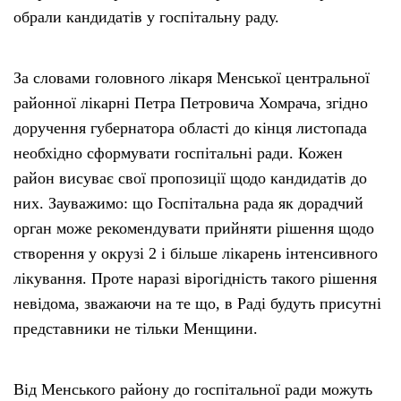
обрали кандидатів у госпітальну раду.
Тендери
За словами головного лікаря Менської центральної
Довідник
районної лікарні Петра Петровича Хомрача, згідно
доручення губернатора області до кінця листопада
Контакти
необхідно сформувати госпітальні ради. Кожен
район висуває свої пропозиції щодо кандидатів до
Рекламні прайси
них. Зауважимо: що Госпітальна рада як дорадчий
орган може рекомендувати прийняти рішення щодо
Підтримати «місцевих»
створення у окрузі 2 і більше лікарень інтенсивного
лікування. Проте наразі вірогідність такого рішення
Редакційна політика
невідома, зважаючи на те що, в Раді будуть присутні
представники не тільки Менщини.
Етичний кодекс
Від Менського району до госпітальної ради можуть