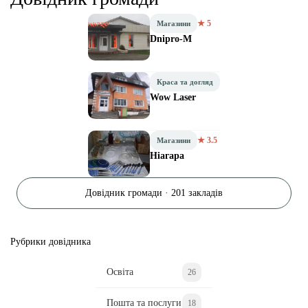
★ 5
Магазини
Dnipro-M
Краса та догляд
Wow Laser
★ 3.5
Магазини
Ніагара
Довідник громади · 201 закладів
Рубрики довідника
Освіта
26
Пошта та послуги
18