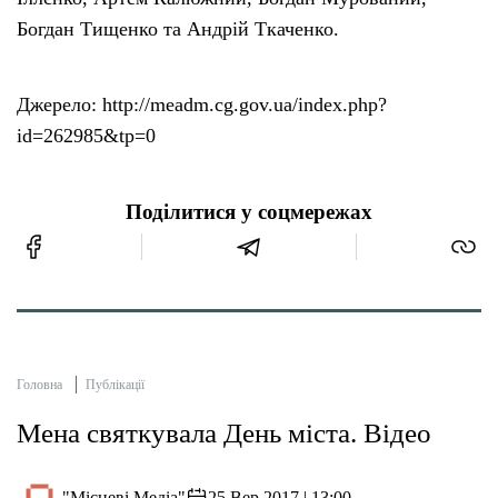
Богдан Тищенко та Андрій Ткаченко.
Джерело: http://meadm.cg.gov.ua/index.php?
id=262985&tp=0
Поділитися у соцмережах
Головна
Публікації
Мена святкувала День міста. Відео
"Місцеві Медіа"
25 Вер 2017 | 13:00