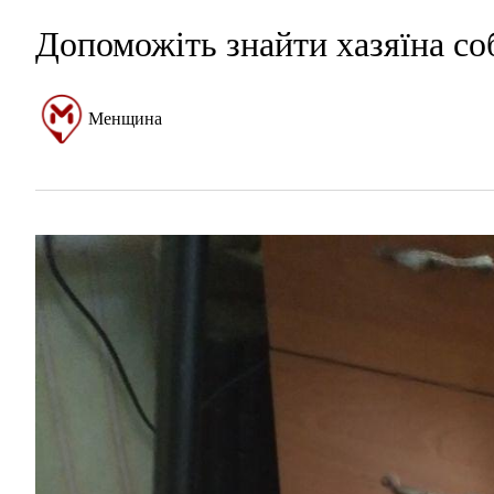
Допоможіть знайти хазяїна со
Менщина