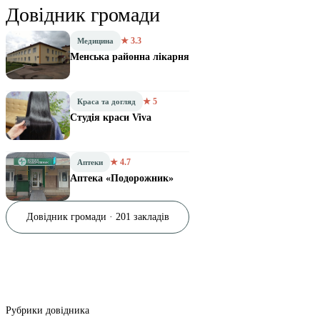
Довідник громади
★ 3.3
Медицина
Менська районна лікарня
★ 5
Краса та догляд
Студія краси Viva
★ 4.7
Аптеки
Аптека «Подорожник»
Довідник громади · 201 закладів
Рубрики довідника