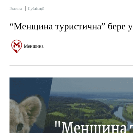
Головна
Публікації
“Менщина туристична” бере уч
Менщина