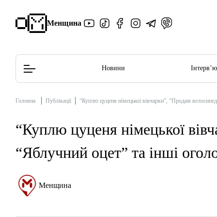
Менщина
Новини
Інтерв’
Головна
Публікації
“Куплю цуценя німецької вівчарки”, “Продам велосипед
Редакційна політика
Етичний кодекс
“Куплю цуценя німецької вівч
“Яблучний оцет” та інші ого
Менщина