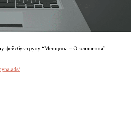
ну фейсбук-групу “Менщина – Оголошення”
hyna.ads/