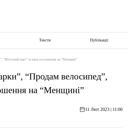
ю
Тексти
Публікації
”, “Яблучний оцет” та інші оголошення на “Менщині”
арки”, “Продам велосипед”,
лошення на “Менщині”
11 Лют 2023 | 11:00