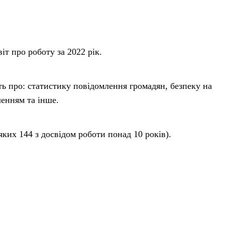
іт про роботу за 2022 рік.
ть про: статистику повідомлення громадян, безпеку на
ленням та інше.
яких 144 з досвідом роботи понад 10 років).
кримінальній поліції, а також дільничних офіцерів.
рацівників, а нагороджено та заохочено 24