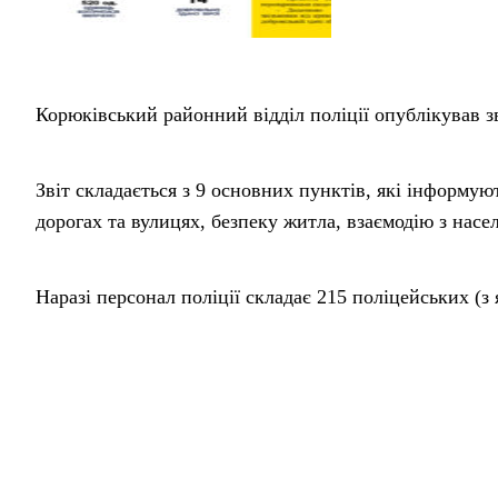
Корюківський районний відділ поліції опублікував зв
Звіт складається з 9 основних пунктів, які інформую
дорогах та вулицях, безпеку житла, взаємодію з насе
Наразі персонал поліції складає 215 поліцейських (з 
Найбільше не вистачає поліцейських у патрульній та 
До дисциплінарної відповідальності притягнуто 34 п
поліцейських.