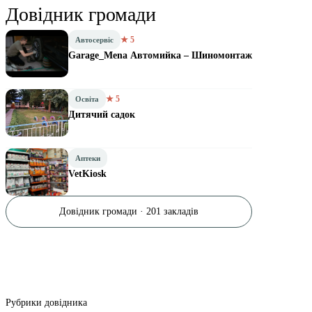
Довідник громади
★ 5
Автосервіс
Garage_Mena Автомийка – Шиномонтаж
★ 5
Освіта
Дитячий садок
Аптеки
VetKiosk
Довідник громади · 201 закладів
Рубрики довідника