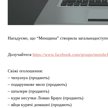
Нагадуємо, що “Менщина” створила загальнодоступ
Долучайтеся
https://www.facebook.com/groups/menshc
Свіжі оголошення:
– чихуахуа (продають)
– подарункове мило (продають)
– шпалери (продають)
– кури несучки Ломан Браун (продають)
– яйця курячі домашні (продають)