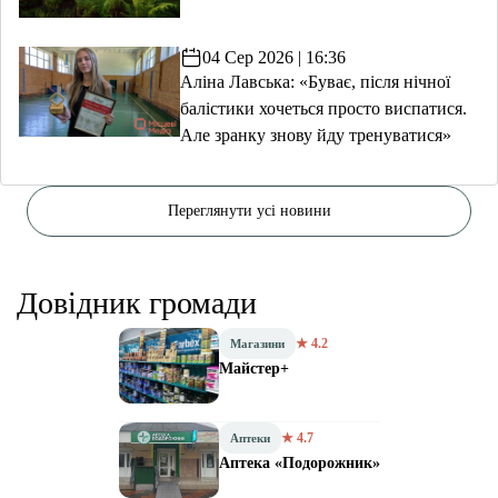
04 Сер 2026 | 16:36
Аліна Лавська: «Буває, після нічної
балістики хочеться просто виспатися.
Але зранку знову йду тренуватися»
Переглянути усі новини
Довідник громади
★ 4.2
Магазини
Майстер+
★ 4.7
Аптеки
Аптека «Подорожник»