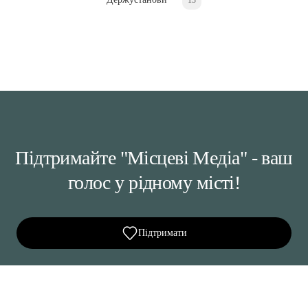
Підтримайте "Місцеві Медіа" - ваш
голос у рідному місті!
Підтримати
Ділися важливим, став запитання, обговорюй з
редакцією!