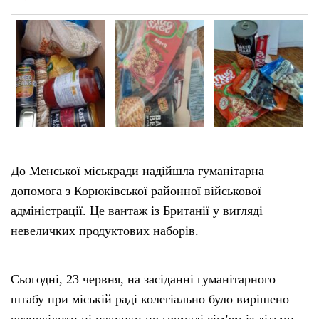
До Менської міськради надійшла гуманітарна
допомога з Корюківської районної військової
адміністрації. Це вантаж із Британії у вигляді
невеличких продуктових наборів.
Сьогодні, 23 червня, на засіданні гуманітарного
штабу при міській раді колегіально було вирішено
розподілити ці пакунки по громаді сім’ям із дітьми