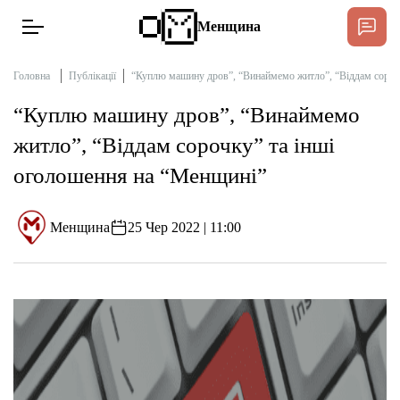
Менщина
Головна
Публікації
“Куплю машину дров”, “Винаймемо житло”, “Віддам сороч
“Куплю машину дров”, “Винаймемо
Новини
житло”, “Віддам сорочку” та інші
Підтримати
оголошення на “Менщині”
Інтерв’ю
Менщина
25 Чер 2022 | 11:00
Тексти
Публікації
Про нас
Бюджет