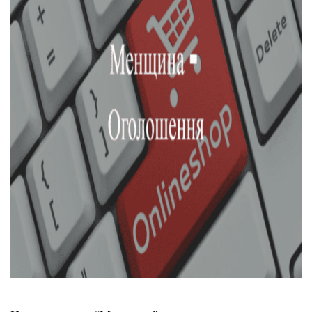
Тендери
Довідник
Контакти
Рекламні прайси
Підтримати «місцевих»
Редакційна політика
Етичний кодекс