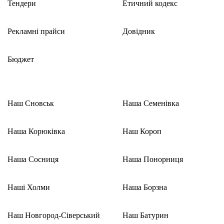
Тендери
Етичний кодекс
Рекламні прайси
Довідник
Бюджет
Наш Сновськ
Наша Семенівка
Наша Корюківка
Наш Короп
Наша Сосниця
Наша Понорниця
Наші Холми
Наша Борзна
Наш Новгород-Сіверський
Наш Батурин