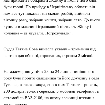
нас приїхати і обікрасти людину в якої, з його слів,
були гроші. По приїзду в Чернігівську область він
нам все тут показав, ми скоїли розбій, вийняли
віконну раму, забрали кошти, забрали авто. До цього
купили в магазині іграшковий пістолет. Жінку і
чоловіка – зв’язували. Погрожували”.
Суддя Тетяна Сова винесла ухвалу – тримання під
вартою для обох підозрюваних, строком 2 місяці.
Нагадаємо, що у ніч з 23 на 24 липня нинішнього
року було побито священика та його дружину з села
Гусавка, а також викрадено в них 11 тисяч гривень,
200 доларів, золоті сережки, 3 мобільні телефони та
автомобіль ВАЗ-2106, на якому злочинці втекли з
місця нападу.