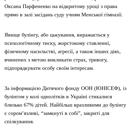
Оксана Парфененко на відкритому уроці з права
прямо в залі засідань суду учням Менської гімназії.
Явище булінгу, або цькування, виражається у
психологічному тиску, жорстокому ставленні,
фізичному насильстві, агресії, а також інших діях,
вчинених з метою викликати страх, тривогу,
підпорядкувати особу своїм інтересам.
За інформацією Дитячого фонду ООН (ЮНІСЕФ), із
булінгом у колі однолітків в Україні стикалися
близько 67% дітей. Найбільш вразливими до булінгу
є сором’язливі, “замкнуті в собі”, закриті для
спілкування.