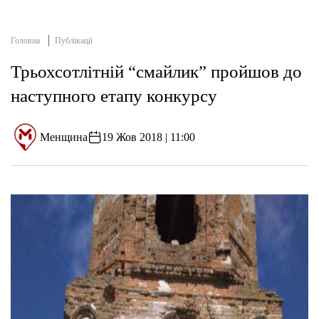
Головна
Публікації
Трьохсотлітній “смайлик” пройшов до
наступного етапу конкурсу
Менщина
19 Жов 2018 | 11:00