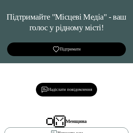
Підтримайте "Місцеві Медіа" - ваш
голос у рідному місті!
Підтримати
Ділися важливим, став запитання, обговорюй з
редакцією!
Надіслати повідомлення
Менщина