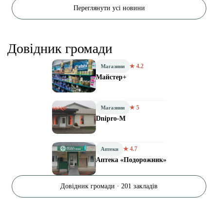
Переглянути усі новини
Довідник громади
★ 4.2
Магазини
Майстер+
★ 5
Магазини
Dnipro-M
★ 4.7
Аптеки
Аптека «Подорожник»
Довідник громади · 201 закладів