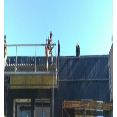
Тендери
Довідник
Контакти
Рекламні прайси
Підтримати «місцевих»
Редакційна політика
Етичний кодекс