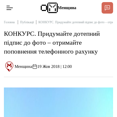
Менщина
Головна
Публікації
КОНКУРС. Придумайте дотепний підпис до фото – отрима
КОНКУРС. Придумайте дотепний
Новини
підпис до фото – отримайте
Підтримати
поповнення телефонного рахунку
Інтерв’ю
Менщина
19 Жов 2018 | 12:00
Тексти
Публікації
Про нас
Бюджет