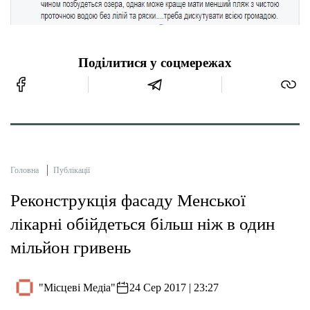
Тендери
Поділитися у соцмережах
Довідник
Контакти
Рекламні прайси
Головна
Публікації
Підтримати «місцевих»
Реконструкція фасаду Менської
лікарні обійдеться більш ніж в один
Редакційна політика
мільйон гривень
Етичний кодекс
"Місцеві Медіа"
24 Сер 2017 | 23:27