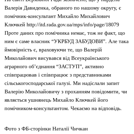
Валерія Давиденка, обраного по нашому округу, є
помічник-консультант Михайло Михайлович
Ключкей http://itd.rada.gov.ua/mps/info/page/18079
Проте даних про помічника немає, тож не факт, що
ним є саме власник “УКРБУД ЗАБУДОВИ”. Але така
ймовірність є, враховуючи те, що Валерій
Миколайович висувався від Всеукраїнського
аграрного об’єднання “ЗАСТУП”, активно
співпрацював і співпрацює з представниками
сільськогосподарської галузі. Ми надіслали запит
Валерію Миколайовичу з проханням повідомити, чи
являється ушнянець Михайло Ключкей його
помічником-консультантом. Чекаємо на відповідь.
Фото з ФБ-сторінки Наталії Чичкан