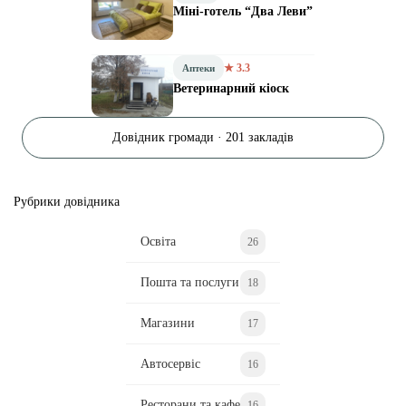
Міні-готель “Два Леви”
★ 3.3
Аптеки
Ветеринарний кіоск
Довідник громади · 201 закладів
Рубрики довідника
Освіта
26
Пошта та послуги
18
Магазини
17
Автосервіс
16
Ресторани та кафе
16