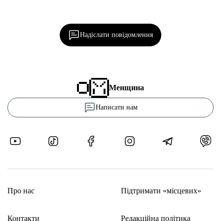
Ділися важливим, став запитання, обговорюй з
редакцією!
Надіслати повідомлення
Менщина
Написати нам
Про нас
Підтримати «місцевих»
Контакти
Редакційна політика