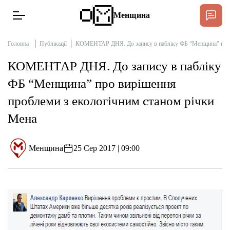
Менщина
Головна
Публікації
КОМЕНТАР ДНЯ. До запису в пабліку ФБ “Менщина” про в
КОМЕНТАР ДНЯ. До запису в пабліку
Новини
ФБ “Менщина” про вирішення
Підтримати
проблеми з екологічним станом річки
Інтерв’ю
Мена
Тексти
Менщина
25 Сер 2017 | 09:00
Публікації
Про нас
Бюджет