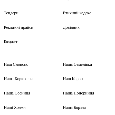
Тендери
Етичний кодекс
Рекламні прайси
Довідник
Бюджет
Наш Сновськ
Наша Семенівка
Наша Корюківка
Наш Короп
Наша Сосниця
Наша Понорниця
Наші Холми
Наша Борзна