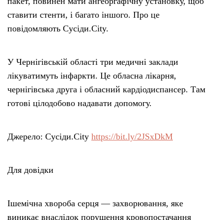
пакет, повинен мати ангеоргафічну установку, щоб
ставити стенти, і багато іншого. Про це
повідомляють Сусіди.City.
У Чернігівській області три медичні заклади
лікуватимуть інфаркти. Це обласна лікарня,
чернігівська друга і обласний кардіодиспансер. Там
готові цілодобово надавати допомогу.
Джерело: Сусіди.City
https://bit.ly/2JSxDkM
Для довідки
Ішемічна хвороба серця — захворювання, яке
виникає внаслідок порушення кровопостачання