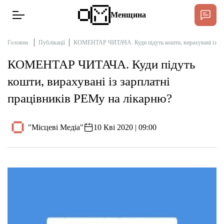
Менщина
Головна
Публікації
КОМЕНТАР ЧИТАЧА. Куди підуть кошти, вирахувані із зар
КОМЕНТАР ЧИТАЧА. Куди підуть
Новини
кошти, вирахувані із зарплатні
Підтримати
працівників РЕМу на лікарню?
Інтерв’ю
"Місцеві Медіа"
10 Кві 2020 | 09:00
Тексти
Публікації
Про нас
Бюджет