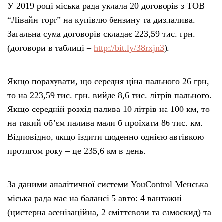
У 2019 році міська рада уклала 20 договорів з ТОВ
“Лівайн торг” на купівлю бензину та дизпалива.
Загальна сума договорів складає 223,59 тис. грн.
(договори в таблиці –
http://bit.ly/38rxjn3
).
Якщо порахувати, що середня ціна пального 26 грн,
то на 223,59 тис. грн. вийде 8,6 тис. літрів пального.
Якщо середній розхід палива 10 літрів на 100 км, то
на такий об’єм палива мали б проїхати 86 тис. км.
Відповідно, якщо їздити щоденно однією автівкою
протягом року – це 235,6 км в день.
За даними аналітичної системи YouControl Менська
міська рада має на балансі 5 авто: 4 вантажні
(цистерна асенізаційна, 2 сміттєвози та самоскид) та