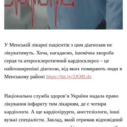
У Менській лікарні пацієнтів з цим діагнозам не
лікуватимуть. Хоча, нагадаємо, ішемічна хвороба
серця та атеросклеротичний кардіосклероз – це
найпоширеніші діагнози, від яких помирають люди в
Менському районі
https://bit.ly/2JQ8Ldx
Національна служба здоров’я України надала право
лікування інфаркту тим лікарням, де є чотири
кардіологи. А ще кардіохірурги, анестезіологи, інші
вузькі спеціалісти. Заклад, який отримав відповідний