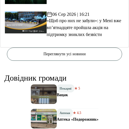
06 Сер 2026 | 16:21
«Щоб про них не забули»: у Мені вже
вп’ятнадцяте пройшла акція на
підтримку зниклих безвісти
Переглянути усі новини
Довідник громади
★ 5
Пекарні
Вацак
★ 4.5
Аптеки
Аптека «Подорожник»