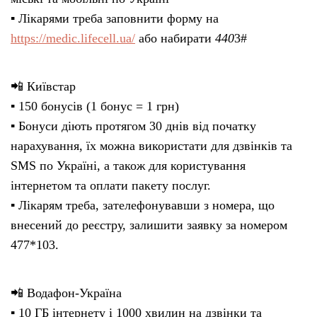
▪️ Лікарями треба заповнити форму на
https://medic.lifecell.ua/
або набирати
440
3#
📲 Київстар
▪️ 150 бонусів (1 бонус = 1 грн)
▪️ Бонуси діють протягом 30 днів від початку
нарахування, їх можна використати для дзвінків та
SMS по Україні, а також для користування
інтернетом та оплати пакету послуг.
▪️ Лікарям треба, зателефонувавши з номера, що
внесений до реєстру, залишити заявку за номером
477*103.
📲 Водафон-Україна
▪️ 10 ГБ інтернету і 1000 хвилин на дзвінки та