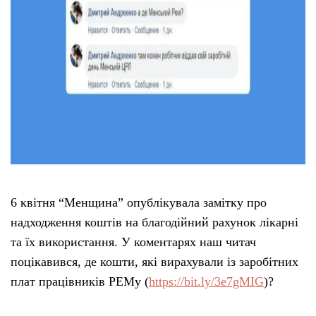
Тендери
Довідник
Контакти
Рекламні прайси
Підтримати «місцевих»
6 квітня “Менщина” опублікувала замітку про
надходження коштів на благодійний рахунок лікарні
Редакційна політика
та їх використання. У коментарях наш читач
поцікавився, де кошти, які вирахували із заробітних
Етичний кодекс
плат працівників РЕМу (
https://bit.ly/3e7gMIG
)?