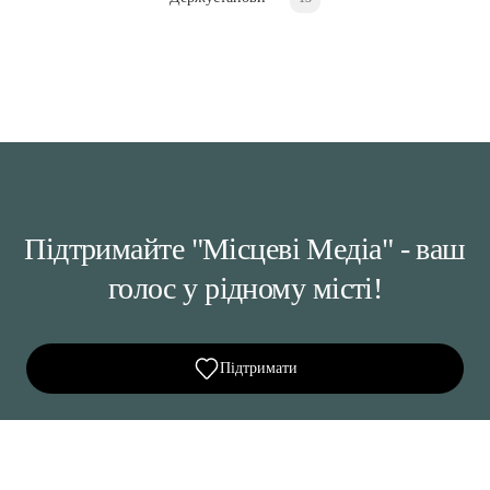
Підтримайте "Місцеві Медіа" - ваш
голос у рідному місті!
Підтримати
Ділися важливим, став запитання, обговорюй з
редакцією!