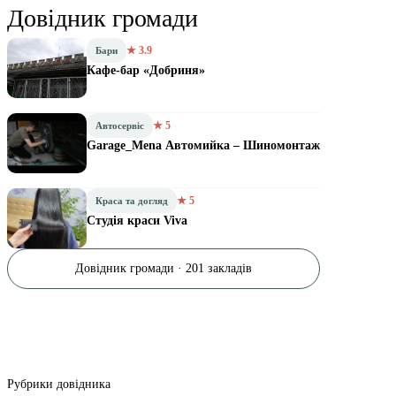
Довідник громади
★ 3.9
Бари
Кафе-бар «Добриня»
★ 5
Автосервіс
Garage_Mena Автомийка – Шиномонтаж
★ 5
Краса та догляд
Студія краси Viva
Довідник громади · 201 закладів
Рубрики довідника