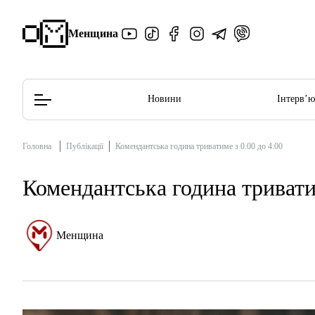
Менщина
Новини
Інтерв’
Головна
Публікації
Комендантська година триватиме з 0.00 до 4.00
Редакційна політика
Етичний кодекс
Комендантська година триватим
Менщина