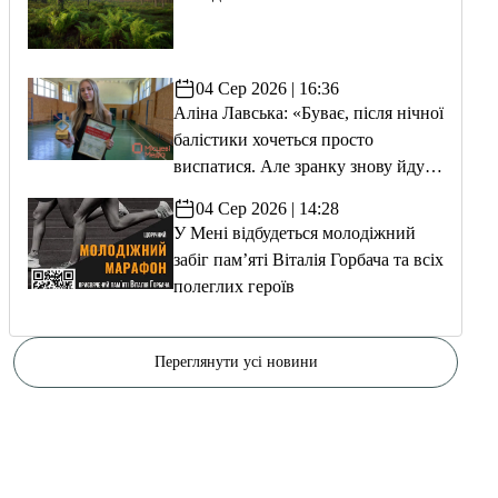
04 Сер 2026 | 16:36
Аліна Лавська: «Буває, після нічної
балістики хочеться просто
виспатися. Але зранку знову йду
тренуватися»
04 Сер 2026 | 14:28
У Мені відбудеться молодіжний
забіг пам’яті Віталія Горбача та всіх
полеглих героїв
Переглянути усі новини