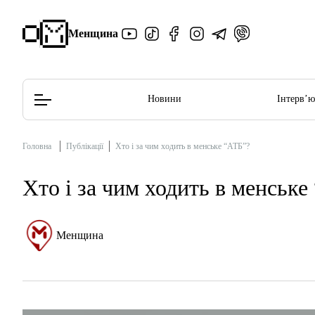
Менщина
Новини
Інтерв’
Головна
Публікації
Хто і за чим ходить в менське “АТБ”?
Редакційна політика
Етичний кодекс
Хто і за чим ходить в менське
Менщина