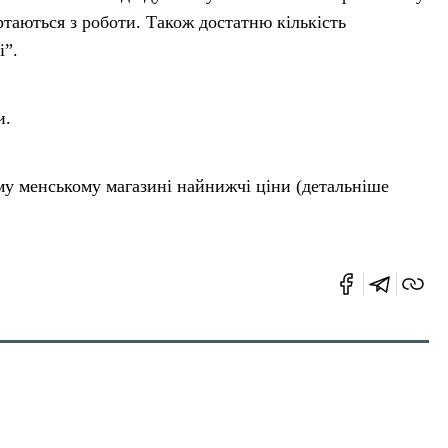
ртаються з роботи. Також достатню кількість
і”.
и.
у менському магазині найнижчі ціни (детальніше