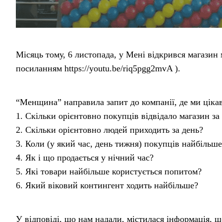
Місяць тому, 6 листопада, у Мені відкрився магазин
посиланням https://youtu.be/riq5pgg2mvA ).
“Менщина” направила запит до компанії, де ми ціка
1. Скільки орієнтовно покупців відвідало магазин за
2. Скільки орієнтовно людей приходить за день?
3. Коли (у який час, день тижня) покупців найбільше
4. Як і що продається у нічний час?
5. Які товари найбільше користується попитом?
6. Який віковий контингент ходить найбільше?
У відповіді, що нам надали, містилася інформація, щ