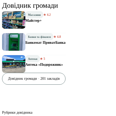
Довідник громади
★ 4.2
Магазини
Майстер+
★ 4.8
Банки та фінанси
Банкомат ПриватБанка
★ 5
Аптеки
Аптека «Подорожник»
Довідник громади · 201 закладів
Рубрики довідника