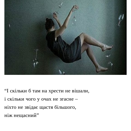
“І скільки б там на хрести не вішали,
і скільки чого у очах не згасне –
ніхто не звідає щастя більшого,
ніж нещасний”