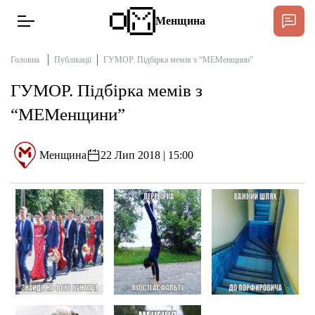
Менщина
Головна
Публікації
ГУМОР. Підбірка мемів з “МЕМенщини”
ГУМОР. Підбірка мемів з
Новини
“МЕМенщини”
Підтримат
Інтерв’ю
Менщина
22 Лип 2018 | 15:00
Тексти
Публікації
Про нас
Бюджет