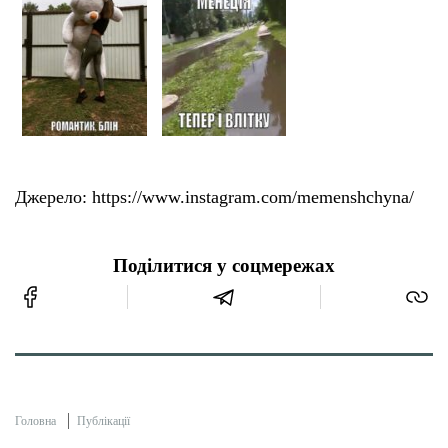
Тендери
Довідник
Контакти
Джерело: https://www.instagram.com/memenshchyna/
Рекламні прайси
Поділитися у соцмережах
Підтримати «місцевих»
Редакційна політика
Етичний кодекс
Головна
Публікації