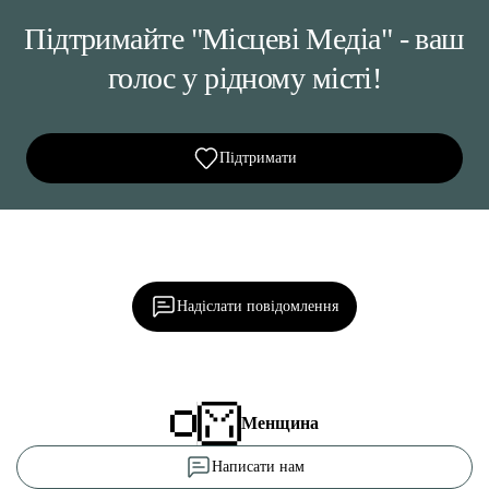
Підтримайте "Місцеві Медіа" - ваш
голос у рідному місті!
Підтримати
Ділися важливим, став запитання, обговорюй з
редакцією!
Надіслати повідомлення
Менщина
Написати нам