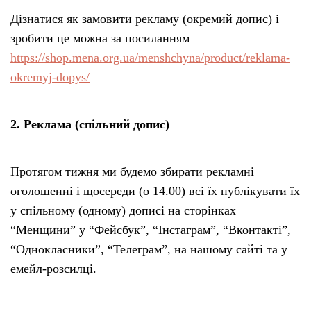
Дізнатися як замовити рекламу (окремий допис) і
зробити це можна за посиланням
https://shop.mena.org.ua/menshchyna/product/reklama-
okremyj-dopys/
2. Реклама (спільний допис)
Протягом тижня ми будемо збирати рекламні
оголошенні і щосереди (о 14.00) всі їх публікувати їх
у спільному (одному) дописі на сторінках
“Менщини” у “Фейсбук”, “Інстаграм”, “Вконтакті”,
“Однокласники”, “Телеграм”, на нашому сайті та у
емейл-розсилці.