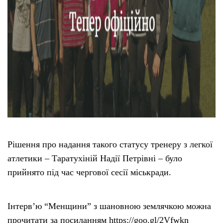
Рішення про надання такого статусу тренеру з легкої
атлетики – Таратухіній Надії Петрівні – було
прийнято під час чергової сесії міськради.
Інтерв’ю “Менщини” з шановною землячкою можна
прочитати за посиланням https://goo.gl/2Vfwkn