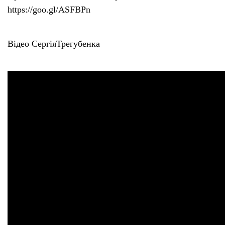
https://goo.gl/ASFBPn
Тендери
Відео СергіяТрегубенка
Довідник
Контакти
Рекламні прайси
Підтримати «місцевих»
Редакційна політика
Етичний кодекс