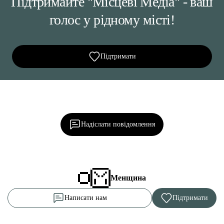
Підтримайте "Місцеві Медіа" - ваш
голос у рідному місті!
Підтримати
Ділися важливим, став запитання, обговорюй з
редакцією!
Надіслати повідомлення
Менщина
Написати нам
Підтримати