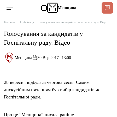
Менщина
Головна
Публікації
Голосування за кандидатів у Госпітальну раду. Відео
Голосування за кандидатів у
Новини
Госпітальну раду. Відео
Підтримат
Інтерв’ю
Менщина
30 Вер 2017 | 13:00
Тексти
28 вересня відбулася чергова сесія. Самим
Публікації
дискусійним питанням був вибір кандидатів до
Госпітальної ради.
Про нас
Бюджет
Про це “Менщина” писала раніше