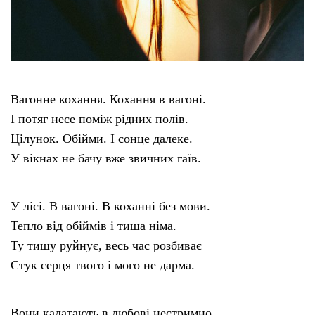
Вагонне кохання. Кохання в вагоні.
І потяг несе поміж рідних полів.
Цілунок. Обійми. І сонце далеке.
У вікнах не бачу вже звичних гаїв.
У лісі. В вагоні. В коханні без мови.
Тепло від обіймів і тиша німа.
Ту тишу руйнує, весь час розбиває
Стук серця твого і мого не дарма.
Вони калатають в любові нестримно.