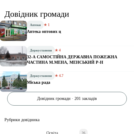
Довідник громади
★ 1
Аптеки
Аптека оптових ц
★ 4
Держустанови
32-А САМОСТІЙНА ДЕРЖАВНА ПОЖЕЖНА
ЧАСТИНА М.МЕНА, МЕНСЬКИЙ Р-Н
★ 4.7
Держустанови
Міська рада
Довідник громади · 201 закладів
Рубрики довідника
Освіта
26