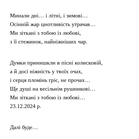
Минали дні… і літні, і зимові…
Осінній жар цнотливість утрачав…
Ми зіткані з тобою із любові,
з її стежинок, найніжніших чар.
Думки принишкли в пісні колисковій,
а й досі ніжність у твоїх очах,
і серця пломінь гріє, не прочах…
Ще душі на весільнім рушникові…
Ми зіткані з тобою із любові…
23.12.2024 р.
Далі буде…