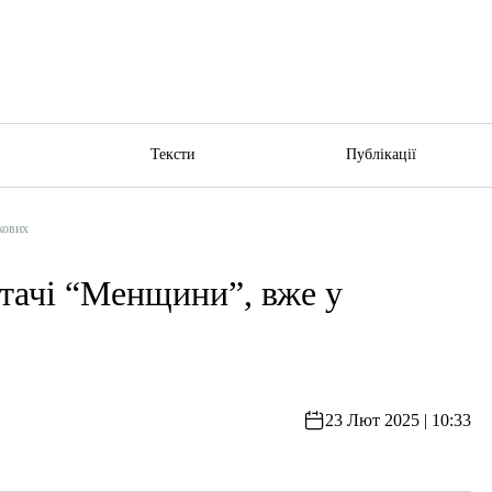
ю
Тексти
Публікації
кових
итачі “Менщини”, вже у
23 Лют 2025 | 10:33