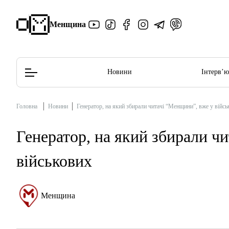
Менщина
Новини
Інтерв’
Головна
Новини
Генератор, на який збирали читачі “Менщини”, вже у війсь
Редакційна політика
Етичний кодекс
Генератор, на який збирали ч
військових
Менщина