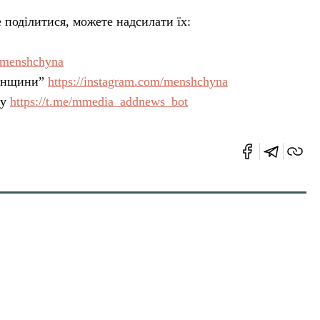
 поділитися, можете надсилати їх:
m/menshchyna
Менщини”
https://instagram.com/menshchyna
ку
https://t.me/mmedia_addnews_bot