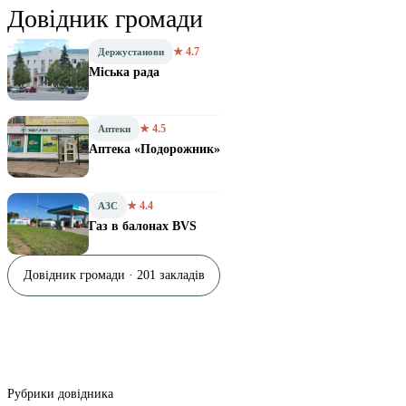
Довідник громади
★ 4.7
Держустанови
Міська рада
★ 4.5
Аптеки
Аптека «Подорожник»
★ 4.4
АЗС
Газ в балонах BVS
Довідник громади · 201 закладів
Рубрики довідника