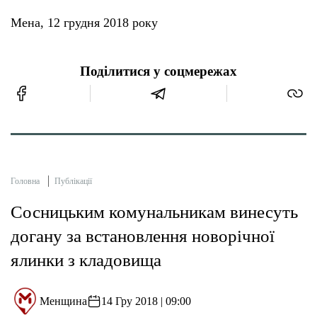
Мена, 12 грудня 2018 року
Тендери
Поділитися у соцмережах
Довідник
Контакти
Рекламні прайси
Головна
Публікації
Підтримати «місцевих»
Сосницьким комунальникам винесуть
Редакційна політика
догану за встановлення новорічної
ялинки з кладовища
Етичний кодекс
Менщина
14 Гру 2018 | 09:00