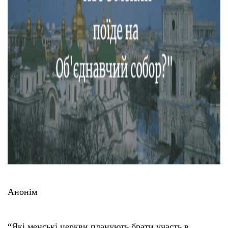
Анонім
“Якi менськi церкви планують брати участь в