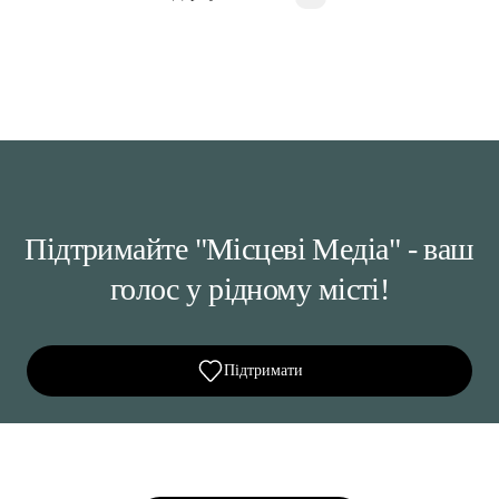
Підтримайте "Місцеві Медіа" - ваш
голос у рідному місті!
Підтримати
Ділися важливим, став запитання, обговорюй з
редакцією!