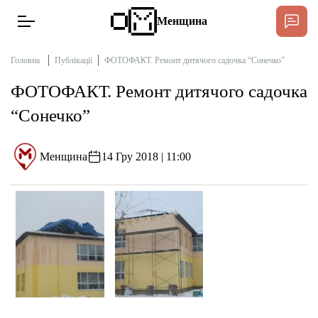
Менщина
Головна
Публікації
ФОТОФАКТ. Ремонт дитячого садочка “Сонечко”
ФОТОФАКТ. Ремонт дитячого садочка
Новини
“Сонечко”
Підтримати
Інтерв’ю
Менщина
14 Гру 2018 | 11:00
Тексти
Публікації
Про нас
Бюджет