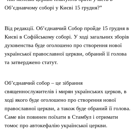
Об’єднавчому соборi у Києвi 15 грудня?”
Від редакції. Об’єднавчий Собор пройде 15 грудня в
Києві в Софійському соборі. У ході загальних зборів
духовенства буде оголошено про створення нової
української православної церкви, обраний її голова
та затверджено статут.
Об’єднавчий собор – це зібрання
священнослужителів і мирян українських церков, в
ході якого буде оголошено про створення нової
православної церкви, а також буде обраний її голова.
Саме він повинен поїхати в Стамбул і отримати
томос про автокефалію української церкви.