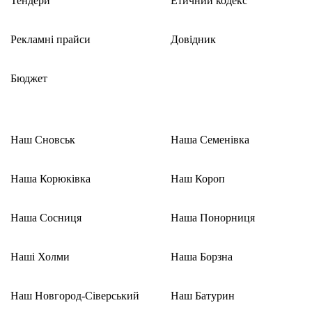
Тендери
Етичний кодекс
Рекламні прайси
Довідник
Бюджет
Наш Сновськ
Наша Семенівка
Наша Корюківка
Наш Короп
Наша Сосниця
Наша Понорниця
Наші Холми
Наша Борзна
Наш Новгород-Сіверський
Наш Батурин