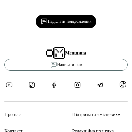
Ділися важливим, став запитання, обговорюй з
редакцією!
Надіслати повідомлення
Менщина
Написати нам
Про нас
Підтримати «місцевих»
Контакти
Редакційна політика