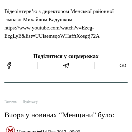
Відеоінтерв’ю з директором Менської районної
гімназії Михайлом Кадушком
https://www.youtube.com/watch?v=Ezcg-
EcgLyE&list=UUisemsqoWHafftXosgtj72A
Поділитися у соцмережах
Головна
Публікації
Вчора у новинах “Менщини” було:
Менщина
14 Вер 2017 | 09:00