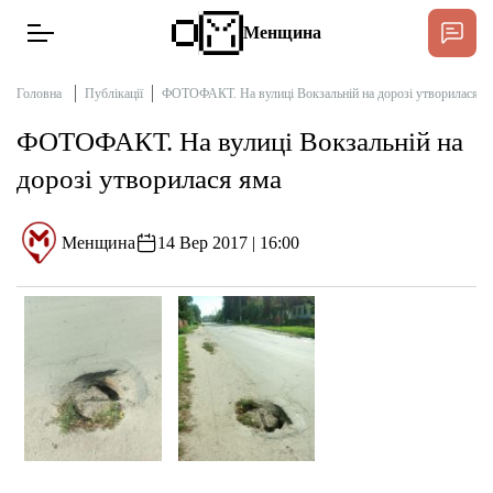
Менщина
Головна
Публікації
ФОТОФАКТ. На вулиці Вокзальній на дорозі утворилася я
ФОТОФАКТ. На вулиці Вокзальній на
Новини
дорозі утворилася яма
Пі
Інтерв’ю
Менщина
14 Вер 2017 | 16:00
Тексти
Публікації
Про нас
Бюджет