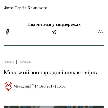
Фото Сергія Крицького
Тендери
Поділитися у соцмережах
Довідник
Контакти
Рекламні прайси
Головна
Публікації
Підтримати «місцевих»
Менський зоопарк досі шукає звірів
Редакційна політика
Менщина
14 Вер 2017 | 15:00
Етичний кодекс