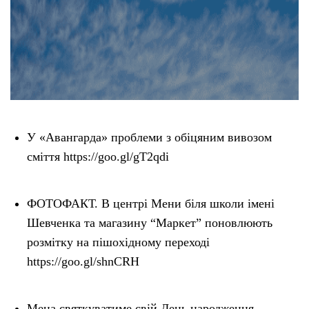
У «Авангарда» проблеми з обіцяним вивозом
сміття https://goo.gl/gT2qdi
ФОТОФАКТ. В центрі Мени біля школи імені
Шевченка та магазину “Маркет” поновлюють
розмітку на пішохідному переході
https://goo.gl/shnCRH
Мена святкуватиме свій День народження