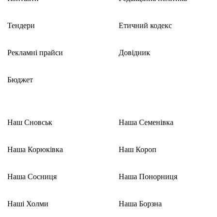
Тендери
Етичний кодекс
Рекламні прайси
Довідник
Бюджет
Наш Сновськ
Наша Семенівка
Наша Корюківка
Наш Короп
Наша Сосниця
Наша Понорниця
Наші Холми
Наша Борзна