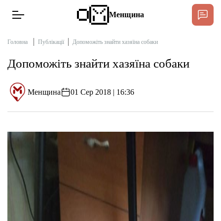
Менщина
Головна
Публікації
Допоможіть знайти хазяїна собаки
Допоможіть знайти хазяїна собаки
Новини
Підтримати
Менщина
01 Сер 2018 | 16:36
Інтерв’ю
Тексти
Публікації
Про нас
Бюджет