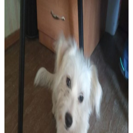
Тендери
Довідник
Контакти
Рекламні прайси
Підтримати «місцевих»
Редакційна політика
Етичний кодекс