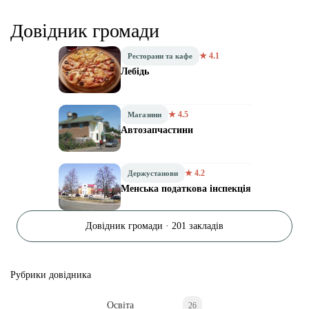
Довідник громади
★ 4.1
Ресторани та кафе
Лебідь
★ 4.5
Магазини
Автозапчастини
★ 4.2
Держустанови
Менська податкова інспекція
Довідник громади · 201 закладів
Рубрики довідника
Освіта
26