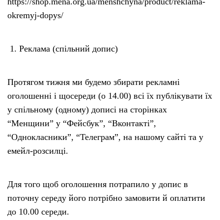
https://shop.mena.org.ua/menshchyna/product/reklama-
okremyj-dopys/
Реклама (спільний допис)
Протягом тижня ми будемо збирати рекламні
оголошенні і щосереди (о 14.00) всі їх публікувати їх
у спільному (одному) дописі на сторінках
“Менщини” у “Фейсбук”, “Вконтакті”,
“Однокласники”, “Телеграм”, на нашому сайті та у
емейл-розсилці.
Для того щоб оголошення потрапило у допис в
поточну середу його потрібно замовити й оплатити
до 10.00 середи.