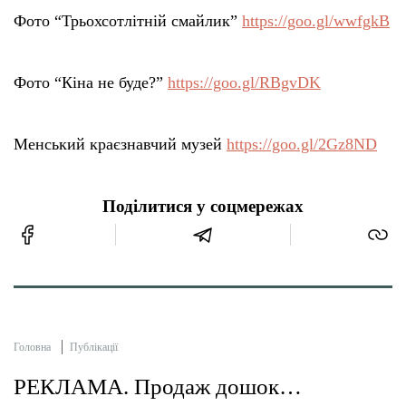
Фото “Трьохсотлітній смайлик”
https://goo.gl/wwfgkB
Фото “Кіна не буде?”
https://goo.gl/RBgvDK
Менський краєзнавчий музей
https://goo.gl/2Gz8ND
Поділитися у соцмережах
Головна
Публікації
РЕКЛАМА. Продаж дошок…