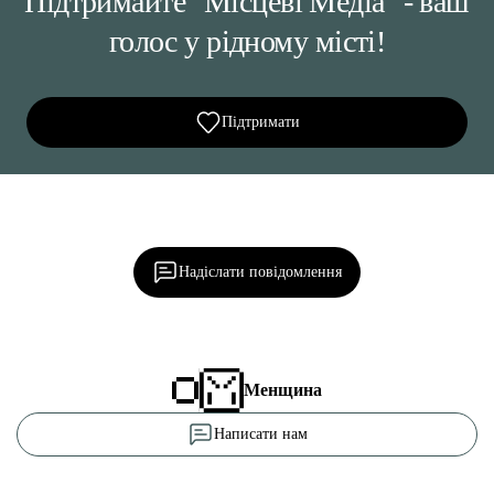
Підтримайте "Місцеві Медіа" - ваш
голос у рідному місті!
Підтримати
Ділися важливим, став запитання, обговорюй з
редакцією!
Надіслати повідомлення
Менщина
Написати нам