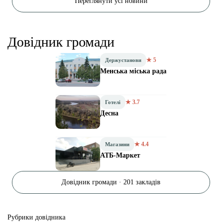
Переглянути усі новини
Довідник громади
★ 5
Держустанови
Менська міська рада
★ 3.7
Готелі
Десна
★ 4.4
Магазини
АТБ-Маркет
Довідник громади · 201 закладів
Рубрики довідника