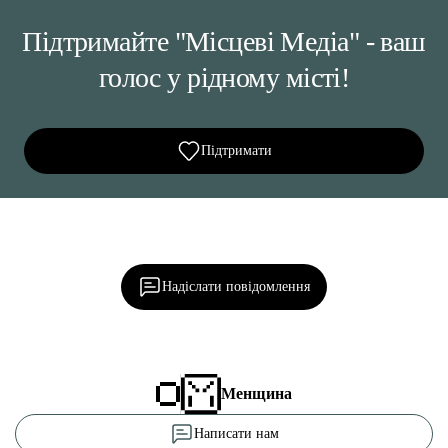
Підтримайте "Місцеві Медіа" - ваш
голос у рідному місті!
Підтримати
Ділися важливим, став запитання, обговорюй з
редакцією!
Надіслати повідомлення
Менщина
Написати нам