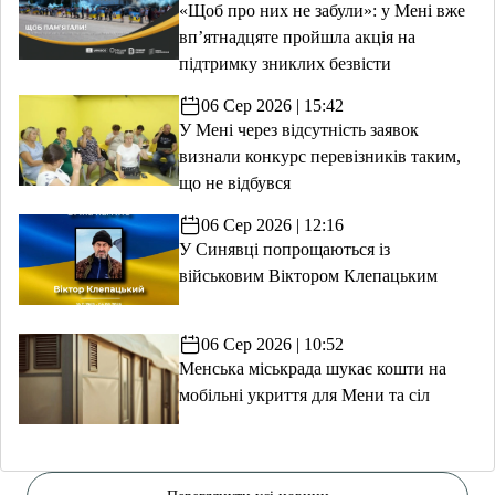
«Щоб про них не забули»: у Мені вже
вп’ятнадцяте пройшла акція на
підтримку зниклих безвісти
06 Сер 2026 | 15:42
У Мені через відсутність заявок
визнали конкурс перевізників таким,
що не відбувся
06 Сер 2026 | 12:16
У Синявці попрощаються із
військовим Віктором Клепацьким
06 Сер 2026 | 10:52
Менська міськрада шукає кошти на
мобільні укриття для Мени та сіл