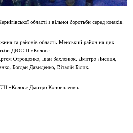
ернігівської області з вільної боротьби серед юнаків.
іжина та районів області. Менський район на цих
оротьби ДЮСШ «Колос».
 Артем Отрощенко, Іван Захленюк, Дмитро Лисиця,
нко, Богдан Давиденко, Віталій Білик.
ЮСШ «Колос» Дмитро Коноваленко.