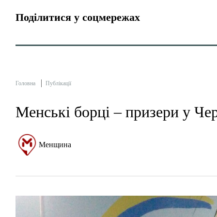
Поділитися у соцмережах
Головна
Публікації
Менські борці – призери у Чер
Менщина