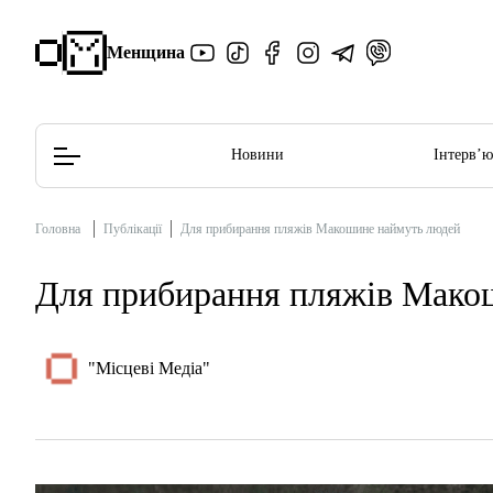
Менщина
Новини
Інтерв’
Головна
Публікації
Для прибирання пляжів Макошине наймуть людей
Редакційна політика
Етичний кодекс
Для прибирання пляжів Мако
"Місцеві Медіа"