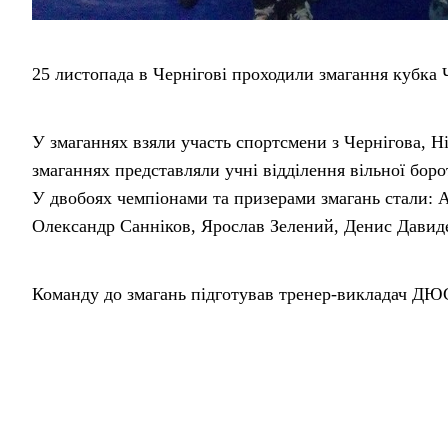
25 листопада в Чернігові проходили змагання кубка Ч
У змаганнях взяли участь спортсмени з Чернігова, Н
змаганнях представляли учні відділення вільної б
У двобоях чемпіонами та призерами змагань стали:
Олександр Санніков, Ярослав Зелений, Денис Давиде
Команду до змагань підготував тренер-викладач Д
За інформацією Олександра Кириченка
Поділитися у соцмережах