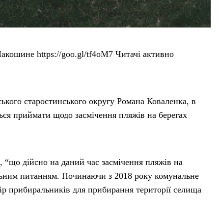
кошине https://goo.gl/tf4oM7 Читачі активно
ького старостинського округу Романа Коваленка, в
ься приймати щодо засмічення пляжів на берегах
 “що дійсно на даний час засмічення пляжів на
льним питанням. Починаючи з 2018 року комунальне
р прибиральників для прибирання території селища