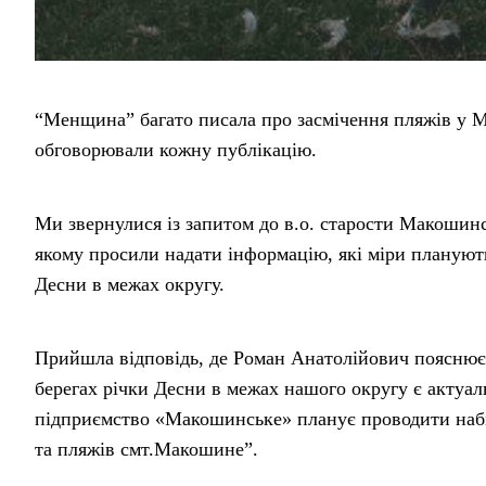
“Менщина” багато писала про засмічення пляжів у Ма
обговорювали кожну публікацію.
Ми звернулися із запитом до в.о. старости Макошинс
якому просили надати інформацію, які міри плануют
Десни в межах округу.
Прийшла відповідь, де Роман Анатолійович пояснює,
берегах річки Десни в межах нашого округу є актуа
підприємство «Макошинське» планує проводити набі
та пляжів смт.Макошине”.