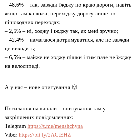
– 48,6% – так, завжди їжджу по краю дороги, навіть
якщо там калюжа, переходжу дорогу лише по
пішоходних переходах;
– 2,5% – ні, ходжу і їжджу так, як мені зручно;
– 42,4% – намагаюся дотримуватися, але не завжди
це виходить;
– 6,5% – майже не ходжу пішки і тим паче не їжджу
на велосипеді.
А у нас – нове опитування 😉
Посилання на канали – опитування там у
закріплених повідомленнях:
Telegram
https://t.me/menshchyna
Viber
https://bit.ly/2ACtEHZ