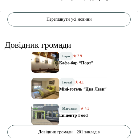
Переглянути усі новини
Довідник громади
★ 2.9
Бари
Кафе-бар “Порт”
★ 4.1
Готелі
Міні-готель “Два Леви”
★ 4.5
Магазини
Епіцентр Food
Довідник громади · 201 закладів