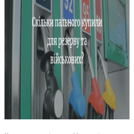
Тендери
Довідник
Контакти
Рекламні прайси
Підтримати «місцевих»
Редакційна політика
Етичний кодекс