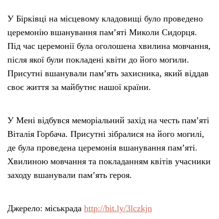
У Бірківці на місцевому кладовищі було проведено
церемонію вшанування пам’яті Миколи Сидорця.
Під час церемонії була оголошена хвилина мовчання,
після якої були покладені квіти до його могили.
Присутні вшанували пам’ять захисника, який віддав
своє життя за майбутнє нашої країни.
У Мені відбувся меморіальний захід на честь пам’яті
Віталія Горбача. Присутні зібралися на його могилі,
де була проведена церемонія вшанування пам’яті.
Хвилиною мовчання та покладанням квітів учасники
заходу вшанували пам’ять героя.
Джерело: міськрада
http://bit.ly/3lczkjn