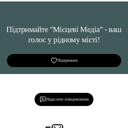
Підтримайте "Місцеві Медіа" - ваш
голос у рідному місті!
Підтримати
Ділися важливим, став запитання, обговорюй з
редакцією!
Надіслати повідомлення