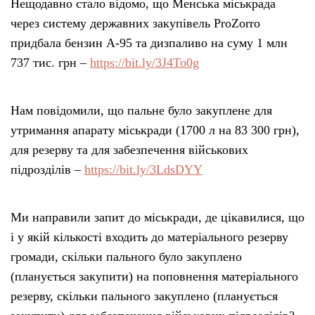
Нещодавно стало відомо, що Менська міськрада
через систему державних закупівель ProZorro
придбала бензин А-95 та дизпаливо на суму 1 млн
737 тис. грн –
https://bit.ly/3J4To0g
Нам повідомили, що пальне було закуплене для
утримання апарату міськради (1700 л на 83 300 грн),
для резерву та для забезпечення військових
підрозділів –
https://bit.ly/3LdsDYY
Ми направили запит до міськради, де цікавилися, що
і у якій кількості входить до матеріального резерву
громади, скільки пального було закуплено
(планується закупити) на поповнення матеріального
резерву, скільки пального закуплено (планується