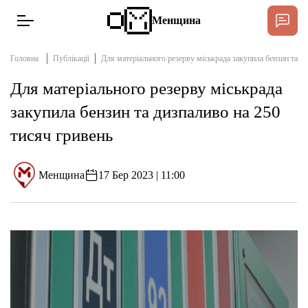
Менщина
Головна
Публікації
Для матеріального резерву міськрада закупила бензин та д
Для матеріального резерву міськрада
Новини
закупила бензин та дизпаливо на 250
Підтримати
тисяч гривень
Інтерв’ю
Менщина
17 Бер 2023 | 11:00
Тексти
Публікації
Про нас
Бюджет