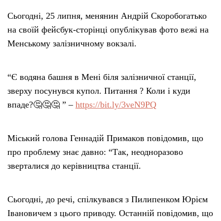
Сьогодні, 25 липня, менянин Андрій Скоробогатько
Тендери
на своїй фейсбук-сторінці опублікував фото вежі на
Менському залізничному вокзалі.
Довідник
“Є водяна башня в Мені біля залізничної станції,
Контакти
зверху посунувся купол. Питання ? Коли і куди
впаде?🤔🤔🤔 ” –
https://bit.ly/3veN9PQ
Рекламні прайси
Підтримати «місцевих»
Міський голова Геннадій Примаков повідомив, що
про проблему знає давно: “Так, неодноразово
Редакційна політика
зверталися до керівництва станції.
Етичний кодекс
Сьогодні, до речі, спілкувався з Пилипенком Юрієм
Івановичем з цього приводу. Останній повідомив, що