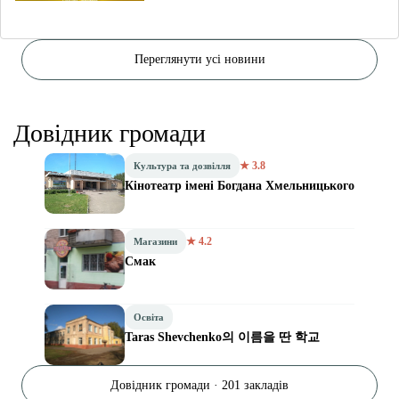
Переглянути усі новини
Довідник громади
★ 3.8
Культура та дозвілля
Кінотеатр імені Богдана Хмельницького
★ 4.2
Магазини
Смак
Освіта
Taras Shevchenko의 이름을 딴 학교
Довідник громади · 201 закладів