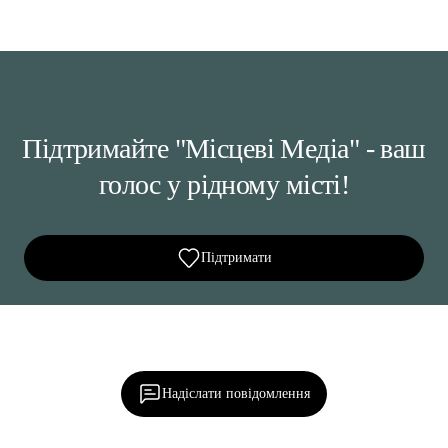
Підтримайте "Місцеві Медіа" - ваш
голос у рідному місті!
Підтримати
Ділися важливим, став запитання, обговорюй з
редакцією!
Надіслати повідомлення