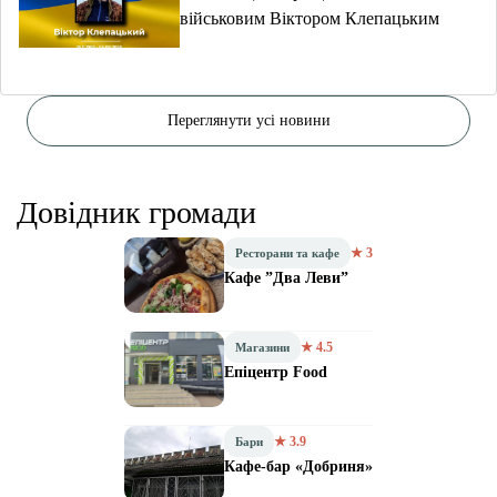
військовим Віктором Клепацьким
Переглянути усі новини
Довідник громади
★ 3
Ресторани та кафе
Кафе ”Два Леви”
★ 4.5
Магазини
Епіцентр Food
★ 3.9
Бари
Кафе-бар «Добриня»