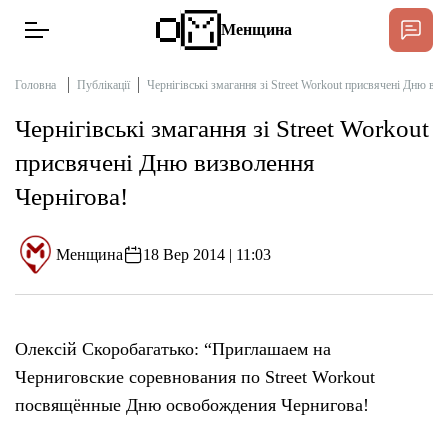
Менщина
Головна
Публікації
Чернігівські змагання зі Street Workout присвячені Дню ви
Чернігівські змагання зі Street Workout
Новини
присвячені Дню визволення
Підтримати
Чернігова!
Інтерв’ю
Менщина
18 Вер 2014 | 11:03
Тексти
Публікації
Олексій Скоробагатько: “Приглашаем на
Черниговские соревнования по Street Workout
Про нас
посвящённые Дню освобождения Чернигова!
Бюджет