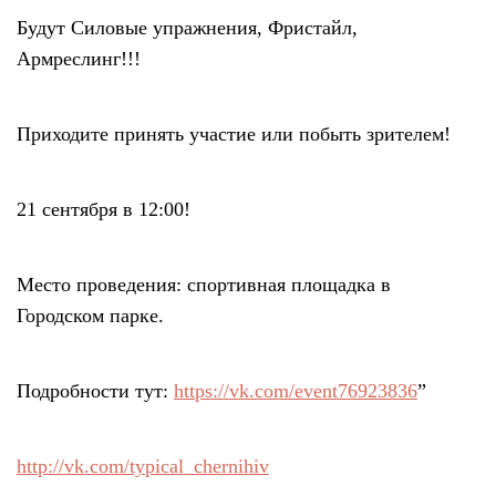
Будут Силовые упражнения, Фристайл,
Тендери
Армреслинг!!!
Довідник
Приходите принять участие или побыть зрителем!
Контакти
21 сентября в 12:00!
Рекламні прайси
Место проведения: спортивная площадка в
Підтримати «місцевих»
Городском парке.
Редакційна політика
Подробности тут:
https://vk.com/event76923836
”
Етичний кодекс
http://vk.com/typical_chernihiv