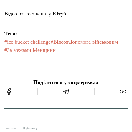
Відео взято з каналу Ютуб
Теги:
#ice bucket challenge
#Відео
#Допомога військовим
#За межами Менщини
Поділитися у соцмережах
Головна
Публікації