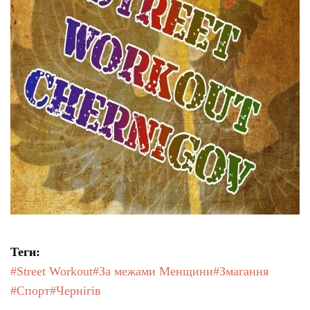
Теги:
#Street Workout
#За межами Менщини
#Змагання
#Спорт
#Чернігів