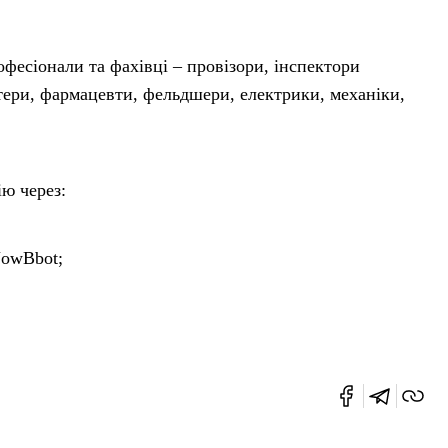
фесіонали та фахівці – провізори, інспектори
лтери, фармацевти, фельдшери, електрики, механіки,
ю через:
NowBbot;