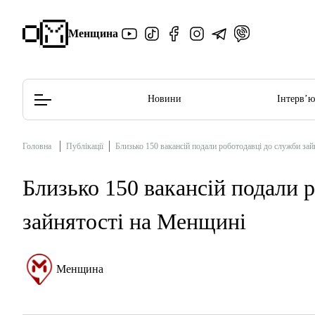
Менщина
Новини
Інтерв’
Головна
Публікації
Близько 150 вакансій подали роботодавці до служби за
Редакційна політика
Етичний кодекс
Близько 150 вакансій подали 
зайнятості на Менщині
Менщина