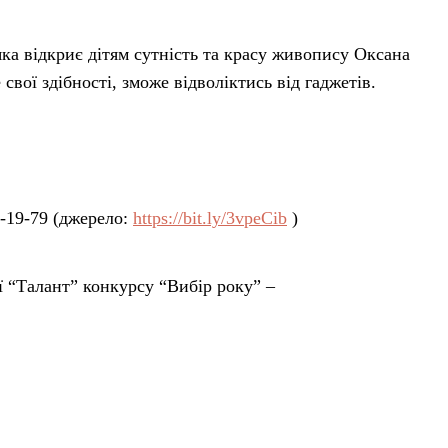
яка відкриє дітям сутність та красу живопису Оксана
вої здібності, зможе відволіктись від гаджетів.
-19-79 (джерело:
https://bit.ly/3vpeCib
)
ї “Талант” конкурсу “Вибір року” –