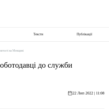
ю
Тексти
Публікації
йнятості на Менщині
роботодавці до служби
22 Лип 2022 | 11:08