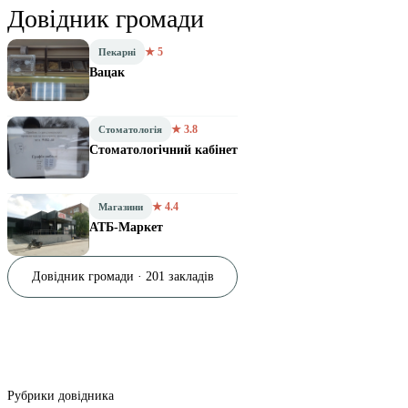
Довідник громади
★ 5
Пекарні
Вацак
★ 3.8
Стоматологія
Стоматологічний кабінет
★ 4.4
Магазини
АТБ-Маркет
Довідник громади · 201 закладів
Рубрики довідника