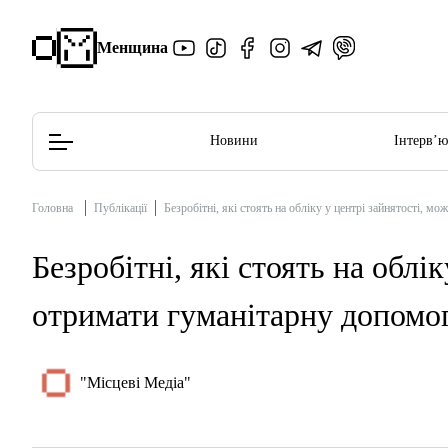
Менщина
Новини
Інтерв’
Головна
Публікації
Безробітні, які стоять на обліку у центрі зайнятості, 
Редакційна політика
Етичний кодекс
Безробітні, які стоять на облі
отримати гуманітарну допомо
"Місцеві Медіа"