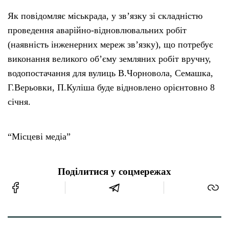
Як повідомляє міськрада, у зв’язку зі складністю
Тендери
проведення аварійно-відновлювальних робіт
(наявність інженерних мереж зв’язку), що потребує
Довідник
виконання великого об’єму земляних робіт вручну,
водопостачання для вулиць В.Чорновола, Семашка,
Контакти
Г.Верьовки, П.Куліша буде відновлено орієнтовно 8
січня.
Рекламні прайси
“Місцеві медіа”
Підтримати «місцевих»
Редакційна політика
Поділитися у соцмережах
Етичний кодекс