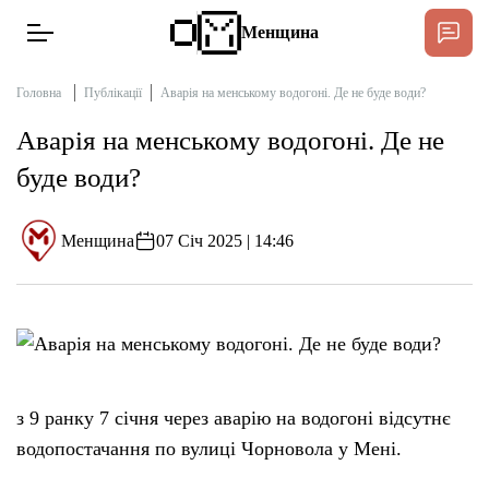
Менщина
Головна
Публікації
Аварія на менському водогоні. Де не буде води?
Аварія на менському водогоні. Де не
Новини
буде води?
Підтримат
Інтерв’ю
Менщина
07 Січ 2025 | 14:46
Тексти
Публікації
Про нас
з 9 ранку 7 січня через аварію на водогоні відсутнє
водопостачання по вулиці Чорновола у Мені.
Бюджет