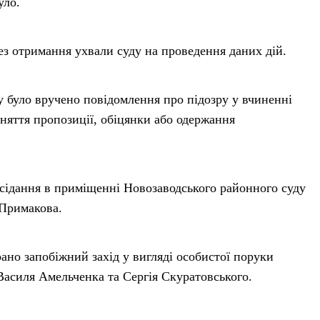
уло.
з отримання ухвали суду на проведення даних дій.
у було вручено повідомлення про підозру у вчиненні
йняття пропозиції, обіцянки або одержання
асідання в приміщенні Новозаводського районного суду
 Примакова.
рано запобіжний захід у вигляді особистої поруки
Василя Амельченка та Сергія Скуратовського.