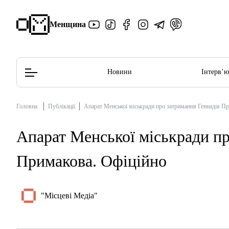
Менщина
Новини
Інтерв’
Головна
Публікації
Апарат Менської міськради про затримання Геннадія П
Редакційна політика
Етичний кодекс
Апарат Менської міськради пр
Примакова. Офіційно
"Місцеві Медіа"