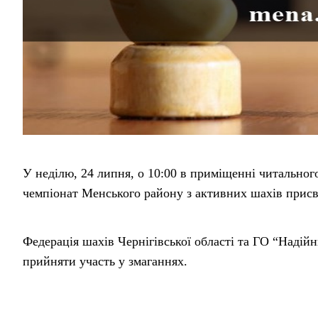
У неділю, 24 липня, о 10:00 в приміщенні читального
чемпіонат Менського району з активних шахів при
Федерація шахів Чернігівської області та ГО “Надій
прийняти участь у змаганнях.
На Вас чекає багато цікавих шахових битв та призи