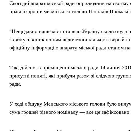
Сьогодні апарат міської ради оприлюднив на своєму 
правоохоронцями міського голови Геннадія Примакова h
“Нещодавно наше місто та всю Україну сколихнула 
зв’язку з виникненням величезної кількості версій 
офіційну інформацію апарату міської ради станом на
Так, дійсно, в приміщенні міської ради 14 липня 2016
присутні поняті, які прибули разом зі слідчою групо
ради.
У ході обшуку Менського міського голови було вилуч
сума грошей різного номіналу — все це зафіксовано 