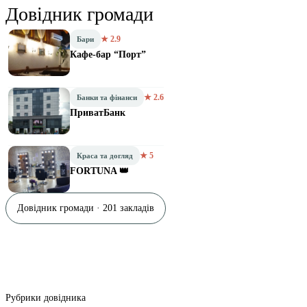
Довідник громади
★ 2.9
Бари
Кафе-бар “Порт”
★ 2.6
Банки та фінанси
ПриватБанк
★ 5
Краса та догляд
FORTUNA 👑
Довідник громади · 201 закладів
Рубрики довідника