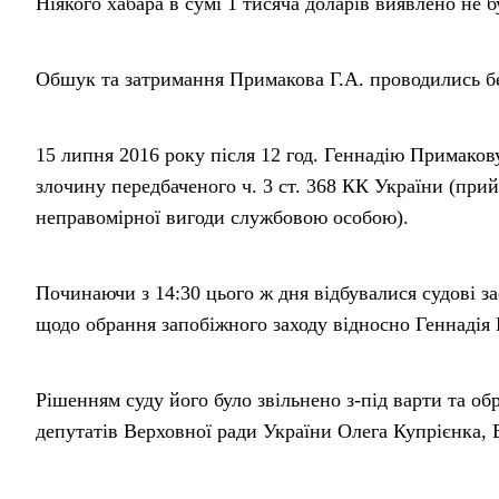
Ніякого хабара в сумі 1 тисяча доларів виявлено не б
Обшук та затримання Примакова Г.А. проводились бе
15 липня 2016 року після 12 год. Геннадію Примаков
злочину передбаченого ч. 3 ст. 368 КК України (при
неправомірної вигоди службовою особою).
Починаючи з 14:30 цього ж дня відбувалися судові з
щодо обрання запобіжного заходу відносно Геннадія
Рішенням суду його було звільнено з-під варти та об
депутатів Верховної ради України Олега Купрієнка, 