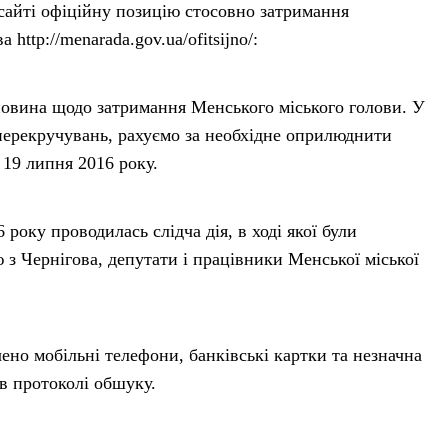
сайті офіційну позицію стосовно затримання
ttp://menarada.gov.ua/ofitsijno/:
новина щодо затримання Менського міського голови. У
і перекручувань, рахуємо за необхідне оприлюднити
 19 липня 2016 року.
 року проводилась слідча дія, в ході якої були
ю з Чернігова, депутати і працівники Менської міської
ено мобільні телефони, банківські картки та незначна
в протоколі обшуку.