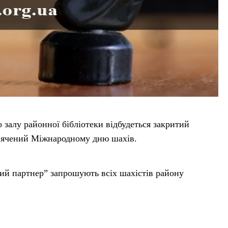
 залу районної бібліотеки відбудеться закритий
свячений Міжнародному дню шахів.
ний партнер” запрошують всіх шахістів району
 найкращим шахістам.