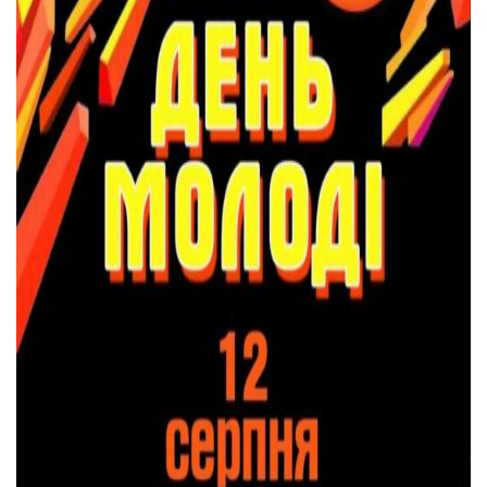
Тендери
Довідник
Контакти
Рекламні прайси
Підтримати «місцевих»
Редакційна політика
Етичний кодекс