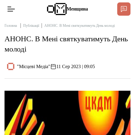
Менщина
Головна
Публікації
АНОНС. В Мені святкуватимуть День молоді
АНОНС. В Мені святкуватимуть День
Новини
молоді
Підтримат
Інтерв’ю
"Місцеві Медіа"
11 Сер 2023 | 09:05
Тексти
Публікації
Про нас
Бюджет