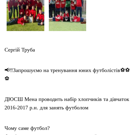
Сергій Труба
📢‼️Запрошуємо на тренування юних футболістів⚽️⚽️
⚽️
ДЮСШ Мена проводить набір хлопчиків та дівчаток
2016-2017 р.н. для занять футболом
Чому саме футбол?