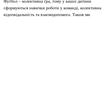
Футбол – колективна гра, тому у вашої дитини
сформуються навички роботи у команді, колективна
відповідальність та взаємодопомога. Також ми
розвинемо спритність, витривалість та координацію
дитини.
Що ми пропонуємо.
Тренування 3-5 разів на тиждень. Індивідуальні
заняття (за бажанням). Сучасний спортивний
інвентар. Виїзди на змагання. Інколи
«позафутбольне» дозвілля (рухливі ігри, відпочинок
на природі та інше).
Наші досягнення за останні півроку:
взяли участь у 10 турнірах (2 рази перемогли, ще 4