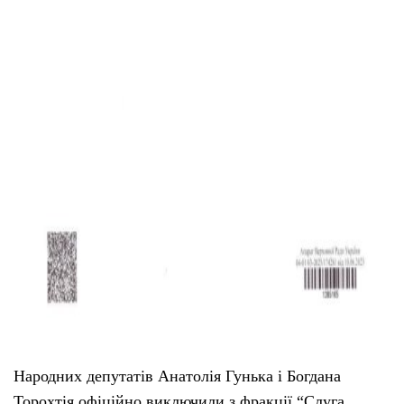
Народних депутатів Анатолія Гунька і Богдана
Торохтія офіційно виключили з фракції “Слуга