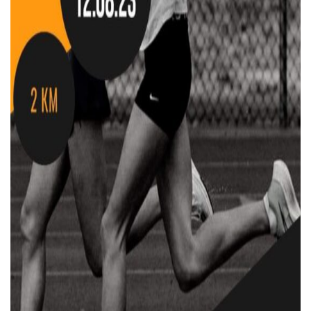
Тендери
Довідник
Контакти
Рекламні прайси
Підтримати «місцевих»
Редакційна політика
Етичний кодекс