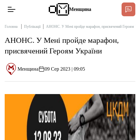
Менщина
Головна
Публікації
АНОНС. У Мені пройде марафон, присвячений Героям Ук
АНОНС. У Мені пройде марафон,
Новини
присвячений Героям України
Підтримати
Інтерв’ю
Менщина
09 Сер 2023 | 09:05
Тексти
Публікації
Про нас
Бюджет