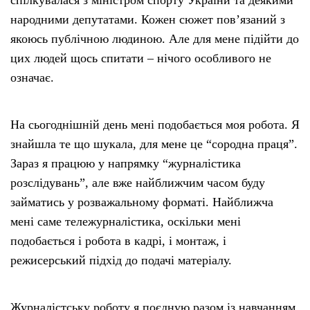
спілкувалася з міністром спорту України та деякими
народними депутатами. Кожен сюжет пов’язаний з
якоюсь публічною людиною. Але для мене підійти до
цих людей щось спитати – нічого особливого не
означає.
На сьогоднішній день мені подобається моя робота. Я
знайшла те що шукала, для мене це “сородна праця”.
Зараз я працюю у напрямку “журналістика
розслідувань”, але вже найближчим часом буду
займатись у розважальному форматі. Найближча
мені саме тележурналістика, оскільки мені
подобається і робота в кадрі, і монтаж, і
режисерський підхід до подачі матеріалу.
Журналістську роботу я поєдную разом із навчанням