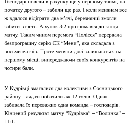
Господарі повели в рахунку ще у першому таймі, на
початку другого – забили ще раз. І коли менянам все
ж вдалося відіграти два м’ячі, березнянці змогли
забити втретє. Рахунок 3:2 протримався до кінця
матчу. Таким чином перемога “Полісся” перервала
безпрограшну серію СК “Мени”, яка складала з
восьми матчів. Проте меняни досі залишаються на
першому місці, випереджаючи своїх конкурентів на
чотири бали.
У Кудрівці змагалися два колективи з Сосницького
району. Глядачі побачили аж 12 голів. Однак
забивала їх переважно одна команда – господарів.
Кінцевий результат матчу “Кудрівка” – “Волинка” –
11:1.