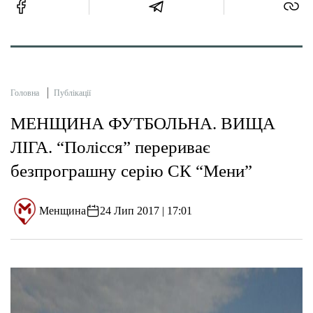
Головна
Публікації
МЕНЩИНА ФУТБОЛЬНА. ВИЩА
ЛІГА. “Полісся” перериває
безпрограшну серію СК “Мени”
Менщина
24 Лип 2017 | 17:01