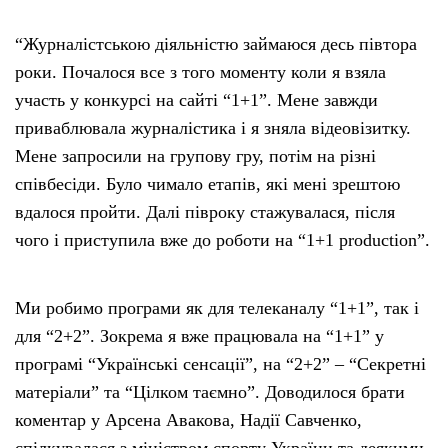
“Журналістською діяльністю займаюся десь півтора
роки. Почалося все з того моменту коли я взяла
участь у конкурсі на сайті “1+1”. Мене завжди
приваблювала журналістика і я зняла відеовізитку.
Мене запросили на групову гру, потім на різні
співбесіди. Було чимало етапів, які мені зрештою
вдалося пройти. Далі півроку стажувалася, після
чого і приступила вже до роботи на “1+1 production”.
Ми робимо програми як для телеканалу “1+1”, так і
для “2+2”. Зокрема я вже працювала на “1+1” у
програмі “Українські сенсації”, на “2+2” – “Секретні
матеріали” та “Цілком таємно”. Доводилося брати
коментар у Арсена Авакова, Надії Савченко,