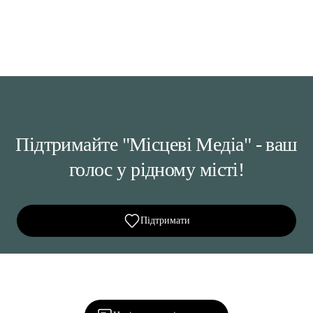
Підтримайте "Місцеві Медіа" - ваш
голос у рідному місті!
Підтримати
Ділися важливим, став запитання, обговорюй з
редакцією!