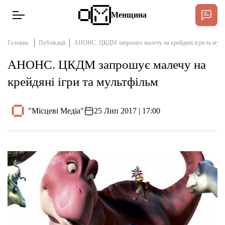
Менщина
Головна
Публікації
АНОНС. ЦКДМ запрошує малечу на крейдяні ігри та муль
АНОНС. ЦКДМ запрошує малечу на
Новини
крейдяні ігри та мультфільм
Підтримат
Інтерв’ю
"Місцеві Медіа"
25 Лип 2017 | 17:00
Тексти
Публікації
Про нас
Бюджет