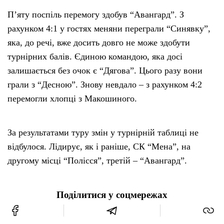
П’яту поспіль перемогу здобув “Авангард”. З
рахунком 4:1 у гостях меняни переграли “Синявку”,
яка, до речі, вже досить довго не може здобути
турнірних балів. Єдиною командою, яка досі
залишається без очок є “Дягова”. Цього разу вони
грали з “Десною”. Знову невдало – з рахунком 4:2
перемогли хлопці з Макошиного.
За результатами туру змін у турнірній таблиці не
відбулося. Лідирує, як і раніше, СК “Мена”, на
другому місці “Полісся”, третій – “Авангард”.
Поділитися у соцмережах