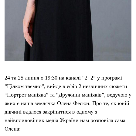
24 та 25 липня о 19:30 на каналі “2+2” у програмі
“Цілком таємно”, вийде в ефір 2 незвичних сюжети
“Портрет маніяка” та “Дружини маніяків”, ведучою у
яких є наша землячка Олена Фесюн. Про те, як юній
дівчині вдалося закріпитися в одному з
найвпливовіших медіа України нам розповіла сама
Олена: