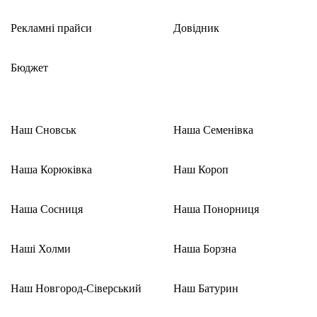
Рекламні прайси
Довідник
Бюджет
Наш Сновськ
Наша Семенівка
Наша Корюківка
Наш Короп
Наша Сосниця
Наша Понорниця
Наші Холми
Наша Борзна
Наш Новгород-Сіверський
Наш Батурин