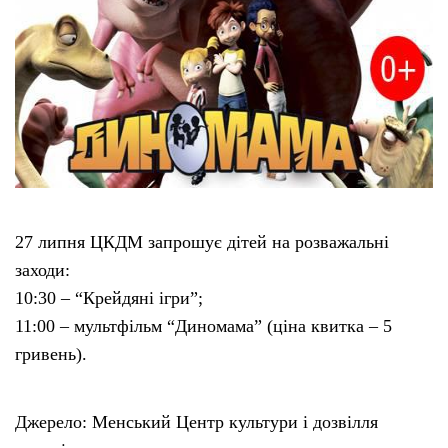
Тендери
Довідник
Контакти
Рекламні прайси
27 липня ЦКДМ запрошує дітей на розважальні
Підтримати «місцевих»
заходи:
10:30 – “Крейдяні ігри”;
Редакційна політика
11:00 – мультфільм “Диномама” (ціна квитка – 5
гривень).
Етичний кодекс
Джерело: Менський Центр культури і дозвілля