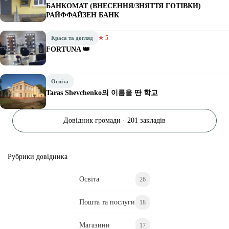
БАНКОМАТ (ВНЕСЕННЯ/ЗНЯТТЯ ГОТІВКИ)
РАЙФФАЙЗЕН БАНК
★ 5
Краса та догляд
FORTUNA 👑
Освіта
Taras Shevchenko의 이름을 딴 학교
Довідник громади · 201 закладів
Рубрики довідника
Освіта
26
Пошта та послуги
18
Магазини
17