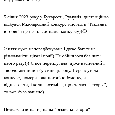
5 січня 2023 року у Бухаресті, Румунія, дистанційно
відбувся Міжнародний конкурс мистецтв “Різдвяна
історія” і це не тільки назва конкурсу))😉
Життя дуже непередбачуване і дуже багате на
різноманітні цікаві події) Не обійшлося без них і
цього разу))) Я все переплутала, дуже насичений і
творчо-активний був кінець року. Переплутала
конкурс, номери , які потрібно було куди
відправляти, і коли зрозуміла, що сталась “історія”,
то вже було запізно)
Незважаючи на це, наша “різдвяна історія”