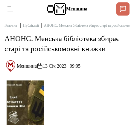
Менщина
Головна
Публікації
АНОНС. Менська бібліотека збирає старі та російськомовн
АНОНС. Менська бібліотека збирає
Новини
старі та російськомовні книжки
Підтримати
Інтерв’ю
Менщина
13 Січ 2023 | 09:05
Тексти
Публікації
Про нас
Бюджет