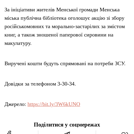
За ініціативи жителів Менської громади Менська
Тендери
міська публічна бібліотека оголошує акцію зі збору
російськомовних та морально-застарілих за змістом
Довідник
книг, а також зношеної паперової сировини на
макулатуру.
Контакти
Виручені кошти будуть спрямовані на потреби ЗСУ.
Рекламні прайси
Підтримати «місцевих»
Довідки за телефоном 3-30-34.
Редакційна політика
Джерело:
https://bit.ly/3W6kUNO
Етичний кодекс
Поділитися у соцмережах