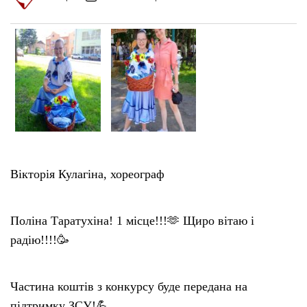
Вікторія Кулагіна, хореограф
Поліна Таратухіна! 1 місце!!!🫶 Щиро вітаю і
радію!!!!🥳
Частина коштів з конкурсу буде передана на
підтримку ЗСУ!💪