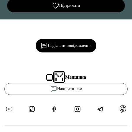
Підтримати
Ділися важливим, став запитання, обговорюй з
редакцією!
Надіслати повідомлення
Менщина
Написати нам