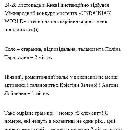
24-28 листопада в Києві дистанційно відбувся
Міжнародний конкурс мистецтв «UKRAINIAN
WORLD» і тепер наша скарбничка досягнень
поповнилась)))
Соло – старанна, відповідальна, талановита Поліна
Таратухіна – 2 місце.
Ніжний, романтичний вальс у виконанні не менш
активних і талановитих Крістіни Зеленої і Антона
Лойченка – 1 місце.
Таке омріяне гран-прі – номер «5 елемент»! Є
номери, які живуть в колективі не один рік…цей
номер саме такий….за нього ми мали 2 місце, потім