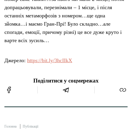
допрацьовували, перезнімали – 1 місце, і після
останніх метаморфозів з номером…ще одна
зйомка…і маємо Гран-Прі! Було складно…але
спогади, емоції, причому різні) це все дуже круто і
варте всіх зусиль…
Джерело:
https://bit.ly/3hcIIkX
Поділитися у соцмережах
Головна
Публікації