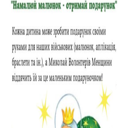
Тендери
Довідник
Контакти
Рекламні прайси
Підтримати «місцевих»
Редакційна політика
Етичний кодекс