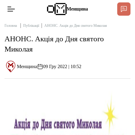
Менщина
Головна
Публікації
АНОНС. Акція до Дня святого Миколая
АНОНС. Акція до Дня святого
Новини
Миколая
Підтримати
Інтерв’ю
Менщина
09 Гру 2022 | 10:52
Тексти
Публікації
Про нас
Бюджет