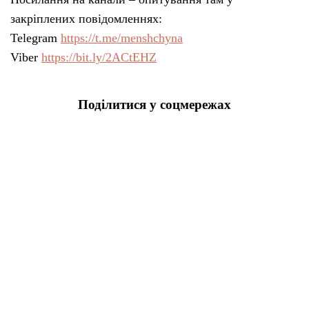
закріплених повідомленнях:
Telegram
https://t.me/menshchyna
Viber
https://bit.ly/2ACtEHZ
Поділитися у соцмережах
Головна
Публікації
«Три через шість» — графік
вимкнення світла оновили
Менщина
08 Гру 2022 | 15:00