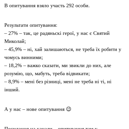
В опитування взяло участь 292 особи.
Результати опитування:
– 27% – так, це радяньскі герої, у нас є Святий
Миколай;
– 45,9% – ні, хай залишаються, не треба їх робити у
чомусь винними;
– 18,2% – важко сказати, ми звикли до них, але
розумію, що, мабуть, треба відвикати;
– 8,9% – мені без різниці, мені не треба ні ті, ні
інший.
А у нас – нове опитування 😉
Посилання на канали – опитування там у