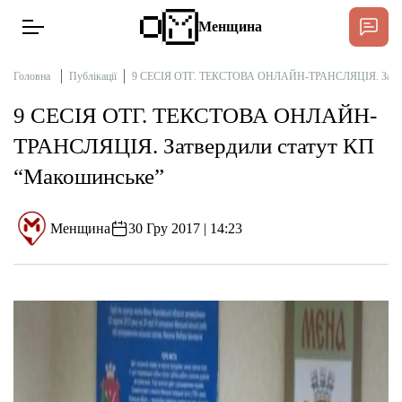
Менщина
Головна
Публікації
9 СЕСІЯ ОТГ. ТЕКСТОВА ОНЛАЙН-ТРАНСЛЯЦІЯ. Затвер
9 СЕСІЯ ОТГ. ТЕКСТОВА ОНЛАЙН-
Новини
ТРАНСЛЯЦІЯ. Затвердили статут КП
Підтримати
“Макошинське”
Інтерв’ю
Менщина
30 Гру 2017 | 14:23
Тексти
Публікації
Про нас
Бюджет