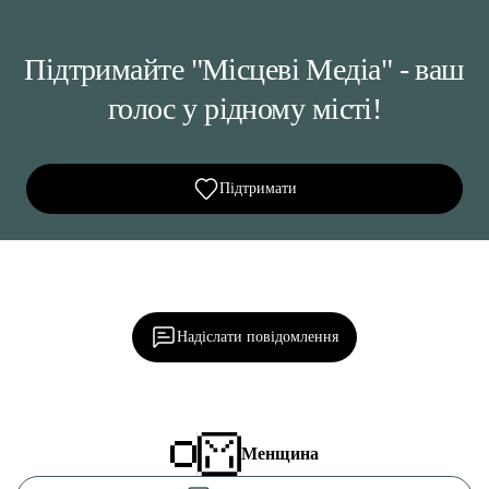
Підтримайте "Місцеві Медіа" - ваш
голос у рідному місті!
Підтримати
Ділися важливим, став запитання, обговорюй з
редакцією!
Надіслати повідомлення
Менщина