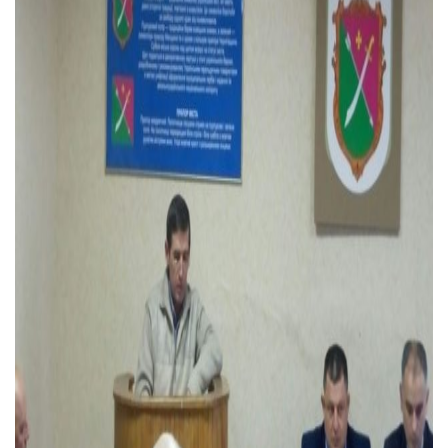
Тендери
Довідник
Контакти
Рекламні прайси
Підтримати «місцевих»
Редакційна політика
Етичний кодекс