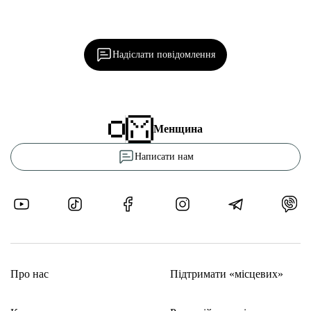
Ділися важливим, став запитання, обговорюй з
редакцією!
Надіслати повідомлення
Менщина
Написати нам
Про нас
Підтримати «місцевих»