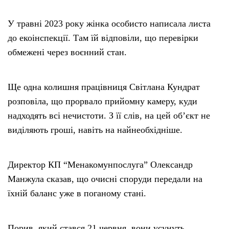
У травні 2023 року жінка особисто написала листа
до екоінспекції. Там їй відповіли, що перевірки
обмежені через воєнний стан.
Ще одна колишня працівниця Світлана Кундрат
розповіла, що прорвало прийомну камеру, куди
надходять всі нечистоти. З її слів, на цей об’єкт не
виділяють гроші, навіть на найнеобхідніше.
Директор КП “Менакомунпослуга” Олександр
Манжула сказав, що очисні споруди передали на
їхній баланс уже в поганому стані.
Порив, який стався 21 червня, вони усунуть