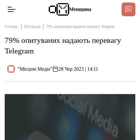
Менщина
Головна
Публікації
79% опитуваних надають перевагу Telegram
79% опитуваних надають перевагу
Новини
Telegram
Підтримати
Інтерв’ю
"Місцеві Медіа"
28 Чер 2023 | 14:11
Тексти
Публікації
Про нас
Бюджет