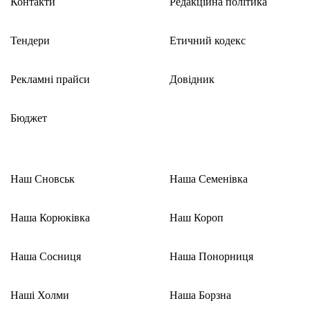
Контакти
Редакційна політика
Тендери
Етичний кодекс
Рекламні прайси
Довідник
Бюджет
Наш Сновськ
Наша Семенівка
Наша Корюківка
Наш Короп
Наша Сосниця
Наша Понорниця
Наші Холми
Наша Борзна