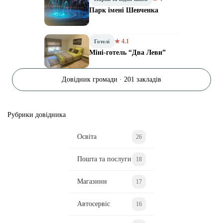
Парк імені Шевченка
★ 4.1
Готелі
Міні-готель “Два Леви”
Довідник громади · 201 закладів
Рубрики довідника
Освіта
26
Пошта та послуги
18
Магазини
17
Автосервіс
16