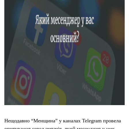
Тендери
Довідник
Контакти
Рекламні прайси
Підтримати «місцевих»
Редакційна політика
Етичний кодекс
Нещодавно “Менщина” у каналах Telegram провела
опитування серед читачів, який месенджер у них