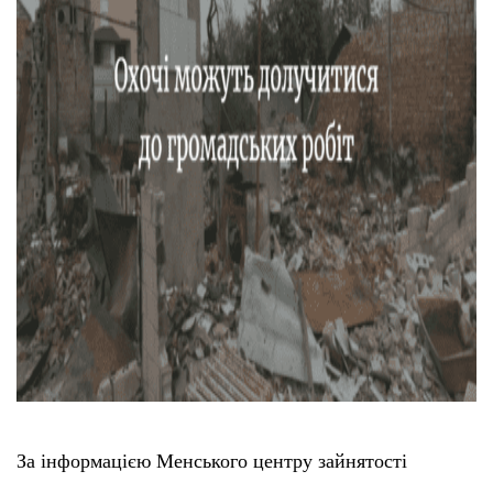
Тендери
Довідник
Контакти
Рекламні прайси
Підтримати «місцевих»
Редакційна політика
Етичний кодекс
За інформацією Менського центру зайнятості