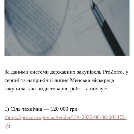
За даними системи державних закупівель ProZorro, у
серпні та наприкінці липня Менська міськрада
закупила такі види товарів, робіт та послуг:
1) Сіль технічна — 120 000 грн
(
https://prozorro.gov.ua/tender/UA-2022-08-08-003472-
a
);