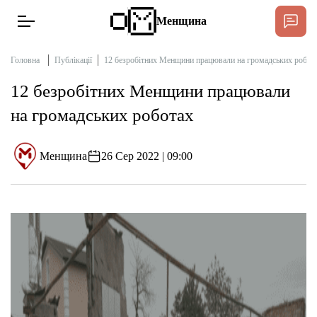
Менщина
Головна
Публікації
12 безробітних Менщини працювали на громадських робот
12 безробітних Менщини працювали
Новини
на громадських роботах
Підтримати
Інтерв’ю
Менщина
26 Сер 2022 | 09:00
Тексти
Публікації
Про нас
Бюджет