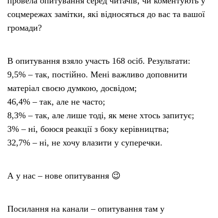
провела опитування серед читачів, чи коментують у
соцмережах замітки, які відносяться до вас та вашої
громади?
В опитування взяло участь 168 осіб. Результати:
9,5% – так, постійно. Мені важливо доповнити
матеріал своєю думкою, досвідом;
46,4% – так, але не часто;
8,3% – так, але лише тоді, як мене хтось запитує;
3% – ні, боюся реакції з боку керівництва;
32,7% – ні, не хочу влазити у суперечки.
А у нас – нове опитування 😉
Посилання на канали – опитування там у