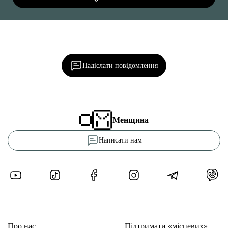
Ділися важливим, став запитання, обговорюй з
редакцією!
Надіслати повідомлення
Менщина
Написати нам
Про нас
Підтримати «місцевих»