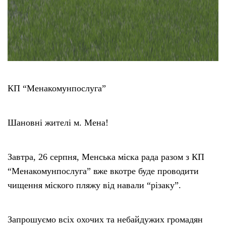
КП “Менакомунпослуга”
Шановні жителі м. Мена!
Завтра, 26 серпня, Менська міска рада разом з КП
“Менакомунпослуга” вже вкотре буде проводити
чищення міского пляжу від навали “різаку”.
Запрошуємо всіх охочих та небайдужих громадян