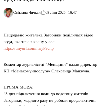
Світлана Чичкан
08 Лип 2025 | 16:47
Нещодавно жителька Загорівки поділилася відео
води, яка тече з крану у селі –
https://tinyurl.com/mryk9chp
Коментар журналістці “Менщини” надав директор
КП «Менакомунпослуга» Олександр Манжула.
ПРЯМА МОВА:
“З дня підключення води до водогону жителів
Загорівки, жодного разу не робили профілактичні