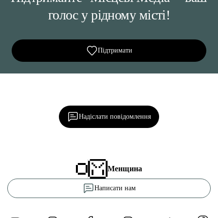
голос у рідному місті!
Підтримати
Ділися важливим, став запитання, обговорюй з
редакцією!
Надіслати повідомлення
Менщина
Написати нам