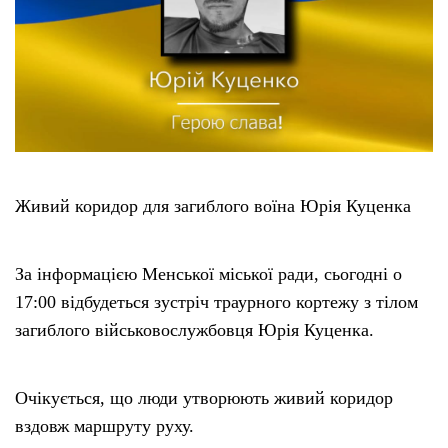
Тендери
Довідник
Контакти
Живий коридор для загиблого воїна Юрія Куценка
Рекламні прайси
Підтримати «місцевих»
За інформацією Менської міської ради, сьогодні о
17:00 відбудеться зустріч траурного кортежу з тілом
Редакційна політика
загиблого військовослужбовця Юрія Куценка.
Етичний кодекс
Очікується, що люди утворюють живий коридор
вздовж маршруту руху.