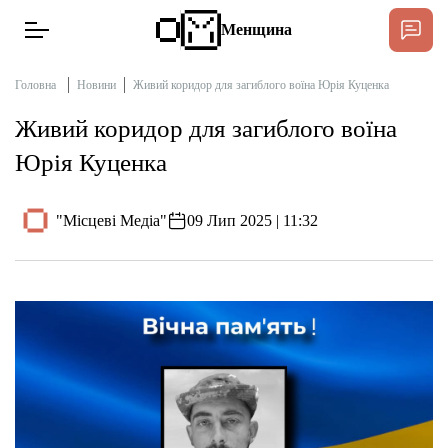
Менщина
Головна
Новини
Живий коридор для загиблого воїна Юрія Куценка
Живий коридор для загиблого воїна
Новини
Юрія Куценка
Підтримати
Інтерв’ю
"Місцеві Медіа"
09 Лип 2025 | 11:32
Тексти
Публікації
Про нас
Бюджет