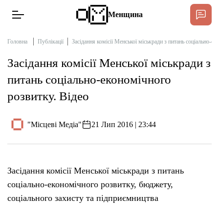
Менщина
Головна
Публікації
Засідання комісії Менської міськради з питань соціально-ек
Засідання комісії Менської міськради з
Новини
питань соціально-економічного
Підтримат
розвитку. Відео
Інтерв’ю
"Місцеві Медіа"
21 Лип 2016 | 23:44
Тексти
Публікації
Засідання комісії Менської міськради з питань
соціально-економічного розвитку, бюджету,
Про нас
соціального захисту та підприємництва
Бюджет