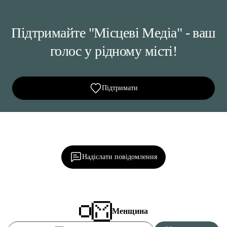
Підтримайте "Місцеві Медіа" - ваш
голос у рідному місті!
Підтримати
Ділися важливим, став запитання, обговорюй з
редакцією!
Надіслати повідомлення
Менщина