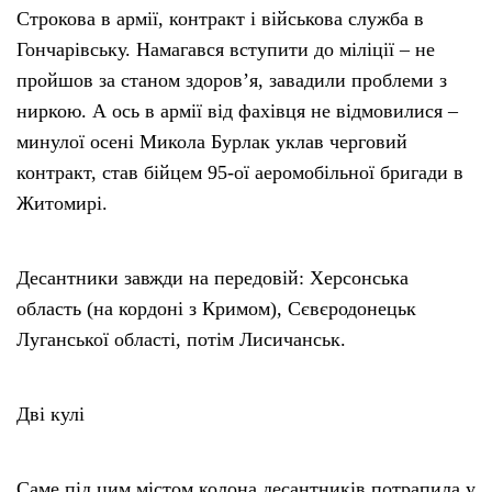
Строкова в армії, контракт і військова служба в
Гончарівську. Намагався вступити до міліції – не
пройшов за станом здоров’я, завадили проблеми з
ниркою. А ось в армії від фахівця не відмовилися –
минулої осені Микола Бурлак уклав черговий
контракт, став бійцем 95-ої аеромобільної бригади в
Житомирі.
Десантники завжди на передовій: Херсонська
область (на кордоні з Кримом), Сєвєродонецьк
Луганської області, потім Лисичанськ.
Дві кулі
Саме під цим містом колона десантників потрапила у