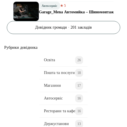
★ 5
Автосервіс
Garage_Mena Автомийка – Шиномонтаж
Довідник громади · 201 закладів
Рубрики довідника
Освіта
26
Пошта та послуги
18
Магазини
17
Автосервіс
16
Ресторани та кафе
16
Держустанови
13