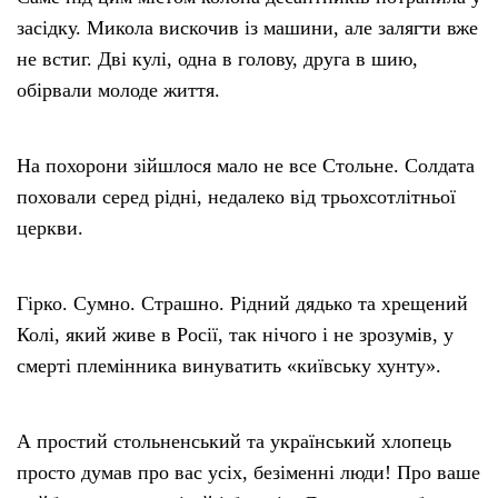
засідку. Микола вискочив із машини, але залягти вже
не встиг. Дві кулі, одна в голову, друга в шию,
обірвали молоде життя.
На похорони зійшлося мало не все Стольне. Солдата
поховали серед рідні, недалеко від трьохсотлітньої
церкви.
Гірко. Сумно. Страшно. Рідний дядько та хрещений
Колі, який живе в Росії, так нічого і не зрозумів, у
смерті племінника винуватить «київську хунту».
А простий стольненський та український хлопець
просто думав про вас усіх, безіменні люди! Про ваше