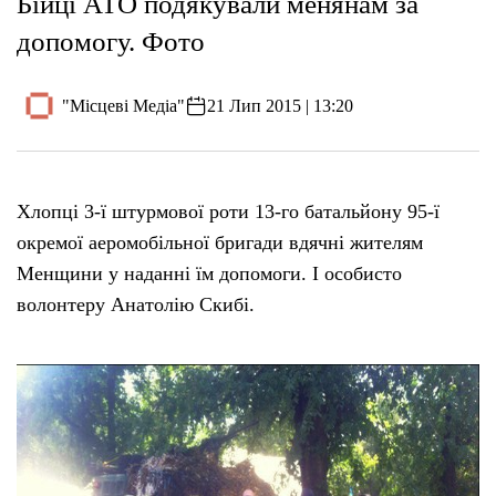
Бійці АТО подякували менянам за
допомогу. Фото
"Місцеві Медіа"
21 Лип 2015 | 13:20
Хлопці 3-ї штурмової роти 13-го батальйону 95-ї
окремої аеромобільної бригади вдячні жителям
Менщини у наданні їм допомоги. І особисто
волонтеру Анатолію Скибі.