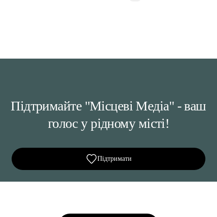
Підтримайте "Місцеві Медіа" - ваш
голос у рідному місті!
Підтримати
Ділися важливим, став запитання, обговорюй з
редакцією!