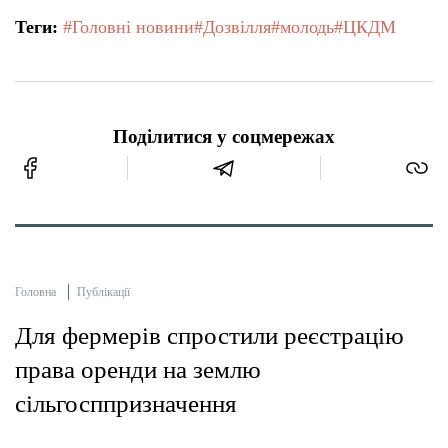
Теги:
#Головні новини
#Дозвілля
#молодь
#ЦКДМ
Поділитися у соцмережах
Головна
Публікації
Для фермерів спростили реєстрацію
права оренди на землю
сільгосппризначення