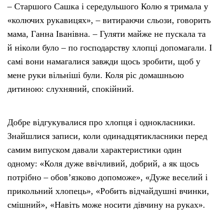
– Старшого Сашка і середульшого Колю я тримала у
«колючих рукавицях», – витираючи сльози, говорить
мама, Ганна Іванівна. – Гуляти майже не пускала та
й ніколи було – по господарству хлопці допомагали. І
самі вони намагалися завжди щось зробити, щоб у
мене руки вільніші були. Коля ріс домашньою
дитиною: слухняний, спокійний.
Добре відгукувалися про хлопця і однокласники.
Знайшлися записи, коли одинадцятикласники перед
самим випуском давали характеристики один
одному: «Коля дуже ввічливий, добрий, а як щось
потрібно – обов’язково допоможе», «Дуже веселий і
прикольний хлопець», «Робить відчайдушні вчинки,
смішний», «Навіть може носити дівчину на руках».