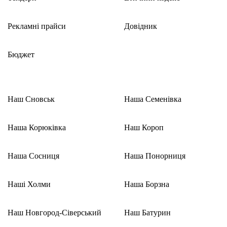
Рекламні прайси
Довідник
Бюджет
Наш Сновськ
Наша Семенівка
Наша Корюківка
Наш Короп
Наша Сосниця
Наша Понорниця
Наші Холми
Наша Борзна
Наш Новгород-Сіверський
Наш Батурин