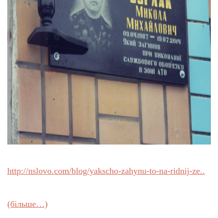
http://nslovo.com/blog/yakscho-zahynu-to-na-ridnij-ze..
(більше…)