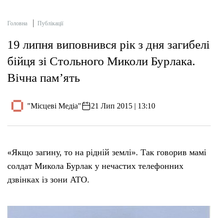
Головна
Публікації
19 липня виповнився рік з дня загибелі
бійця зі Стольного Миколи Бурлака.
Вічна пам’ять
"Місцеві Медіа"
21 Лип 2015 | 13:10
«Якщо загину, то на рідній землі». Так говорив мамі
солдат Микола Бурлак у нечастих телефонних
дзвінках із зони АТО.