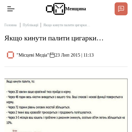
Менщина
Головна
Публікації
Якщо кинути палити цигарки…
Якщо кинути палити цигарки…
Новини
Підтримати
"Місцеві Медіа"
23 Лип 2015 | 11:13
Інтерв’ю
Тексти
Публікації
Про нас
Бюджет