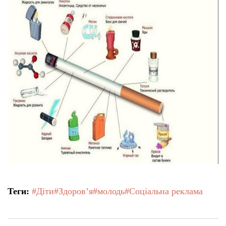
Тендери
Довідник
Контакти
Рекламні прайси
Підтримати «місцевих»
Редакційна політика
Теги:
#Діти
#Здоров’я
#молодь
#Соціальна реклама
Етичний кодекс