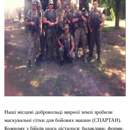
Наші місцеві добровольці мирної землі зробили
маскувальні сітки для бойових машин (СПАРТАН).
Кожному з бійців щось дісталося: балаклави, форми,