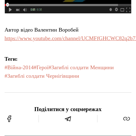
Автор відео Валентин Воробей
https://www.youtube.com/channel/UCMFfGHCWC82q2
Теги:
#Війна-2014
#Герої
#Загиблі солдати Менщини
#Загиблі солдати Чернігівщини
Поділитися у соцмережах