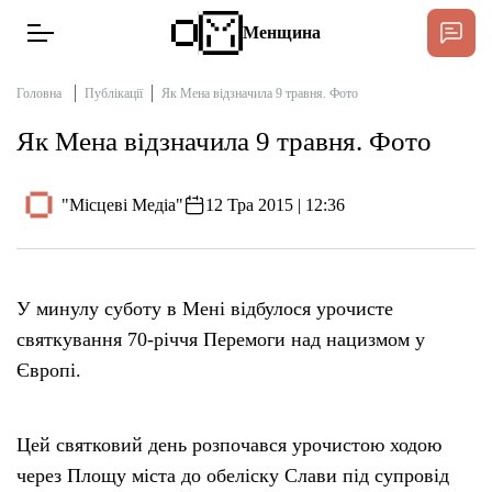
Менщина
Головна
Публікації
Як Мена відзначила 9 травня. Фото
Як Мена відзначила 9 травня. Фото
Новини
Підтримати
"Місцеві Медіа"
12 Тра 2015 | 12:36
Інтерв’ю
Тексти
У минулу суботу в Мені відбулося урочисте
святкування 70-річчя Перемоги над нацизмом у
Публікації
Європі.
Про нас
Цей святковий день розпочався урочистою ходою
через Площу міста до обеліску Слави під супровід
Бюджет