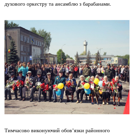
духового оркестру та ансамблю з барабанами.
Тендери
Довідник
Контакти
Рекламні прайси
Підтримати «місцевих»
Редакційна політика
Етичний кодекс
Тимчасово виконуючий обов’язки районного