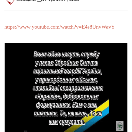
https://www.youtube.com/watch?v=E4s8UnvWavY