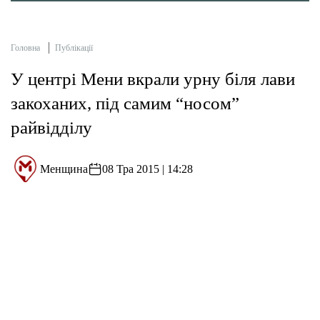
Головна
Публікації
У центрі Мени вкрали урну біля лави
закоханих, під самим “носом”
райвідділу
Менщина
08 Тра 2015 | 14:28
У четвер 7 травня працівники Центру культури і
дозвілля молоді виявили відсутність урни для сміття,
що стояла поруч із новою лавкою біля кінотеатру
Хмельницького.