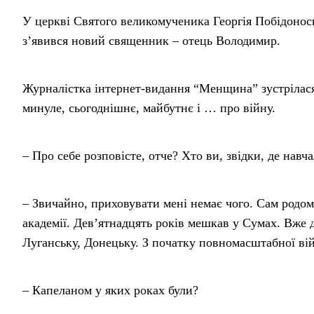
У церкві Святого великомученика Георгія Побідонос
з’явився новий священник – отець Володимир.
Журналістка інтернет-видання “Менщина” зустрілася
минуле, сьогоднішнє, майбутнє і … про війну.
– Про себе розповісте, отче? Хто ви, звідки, де навч
– Звичайно, приховувати мені немає чого. Сам родом
академії. Дев’ятнадцять років мешкав у Сумах. Вже 
Луганську, Донецьку. З початку повномасштабної вій
– Капеланом у яких роках були?