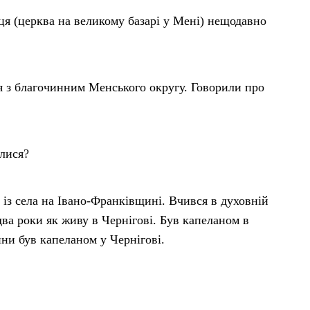
ця (церква на великому базарі у Мені) нещодавно
 з благочинним Менського округу. Говорили про
алися?
 із села на Івано-Франківщині. Вчився в духовній
два роки як живу в Чернігові. Був капеланом в
ни був капеланом у Чернігові.