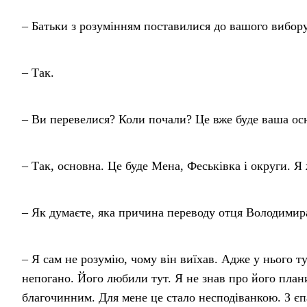
– Батьки з розумінням поставилися до вашого вибор
– Так.
– Ви перевелися? Коли почали? Це вже буде ваша ос
– Так, основна. Це буде Мена, Феськівка і округи. 
– Як думаєте, яка причина переводу отця Володимир
– Я сам не розумію, чому він виїхав. Адже у нього тут 
непогано. Його любили тут. Я не знав про його план
благочинним. Для мене це стало несподіванкою. З єпа