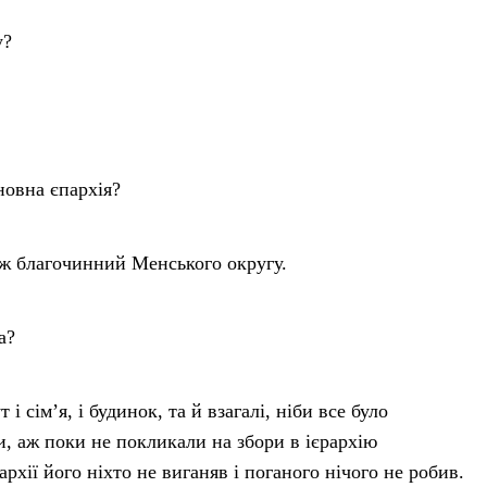
у?
новна єпархія?
Я ж благочинний Менського округу.
а?
і сім’я, і будинок, та й взагалі, ніби все було
и, аж поки не покликали на збори в ієрархію
рхії його ніхто не виганяв і поганого нічого не робив.