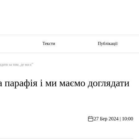
ю
Тексти
Публікації
ати за тим, де ми є”
 парафія і ми маємо доглядати
27 Бер 2024 | 10:00