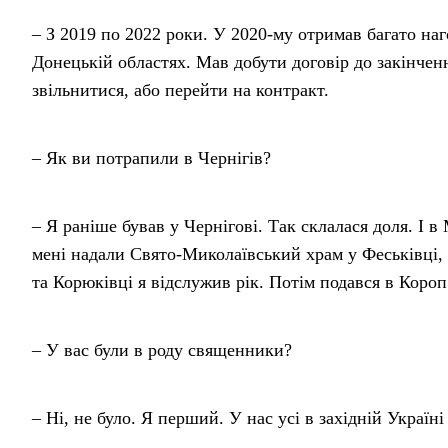
– З 2019 по 2022 роки. У 2020-му отримав багато на
Донецькій областях. Мав добути договір до закінченн
звільнитися, або перейти на контракт.
– Як ви потрапили в Чернігів?
– Я раніше бував у Чернігові. Так склалася доля. І в
мені надали Свято-Миколаївський храм у Феськівці, а
та Корюківці я відслужив рік. Потім подався в Коро
– У вас були в роду священники?
– Ні, не було. Я перший. У нас усі в західній Україні