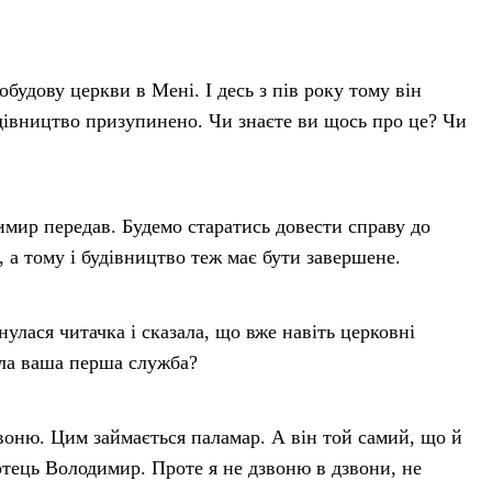
будову церкви в Мені. І десь з пів року тому він
удівництво призупинено. Чи знаєте ви щось про це? Чи
димир передав. Будемо старатись довести справу до
, а тому і будівництво теж має бути завершене.
улася читачка і сказала, що вже навіть церковні
ула ваша перша служба?
звоню. Цим займається паламар. А він той самий, що й
отець Володимир. Проте я не дзвоню в дзвони, не