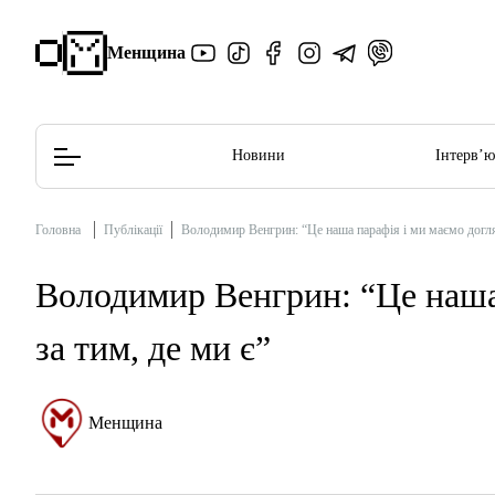
Менщина
Новини
Інтерв’
Головна
Публікації
Володимир Венгрин: “Це наша парафія і ми маємо догляд
Редакційна політика
Етичний кодекс
Володимир Венгрин: “Це наша
за тим, де ми є”
Менщина