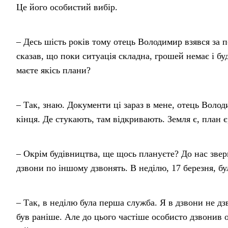
Це його особистий вибір.
– Десь шість років тому отець Володимир взявся за по
сказав, що поки ситуація складна, грошей немає і б
маєте якісь плани?
– Так, знаю. Документи ці зараз в мене, отець Воло
кінця. Де стукають, там відкривають. Земля є, план є
– Окрім будівництва, ще щось плануєте? До нас зверн
дзвони по іншому дзвонять. В неділю, 17 березня, б
– Так, в неділю була перша служба. Я в дзвони не д
був раніше. Але до цього частіше особисто дзвонив 