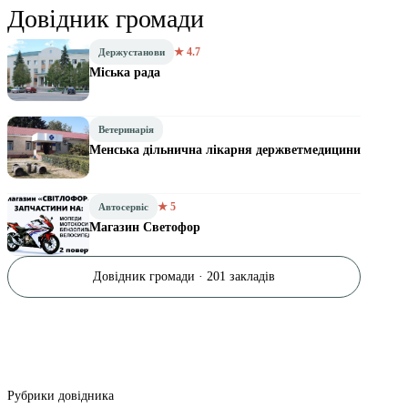
Довідник громади
★ 4.7
Держустанови
Міська рада
Ветеринарія
Менська дільнична лікарня держветмедицини
★ 5
Автосервіс
Магазин Светофор
Довідник громади · 201 закладів
Рубрики довідника