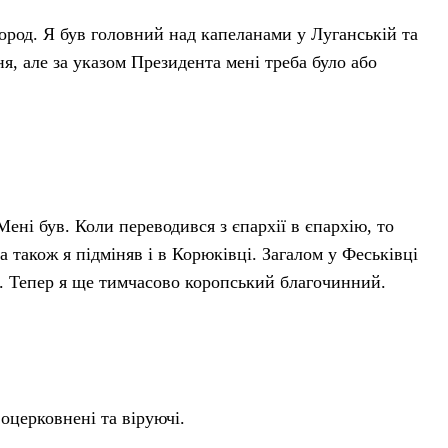
город. Я був головний над капеланами у Луганській та
я, але за указом Президента мені треба було або
 Мені був. Коли переводився з єпархії в єпархію, то
 також я підміняв і в Корюківці. Загалом у Феськівці
п. Тепер я ще тимчасово коропський благочинний.
 оцерковнені та віруючі.