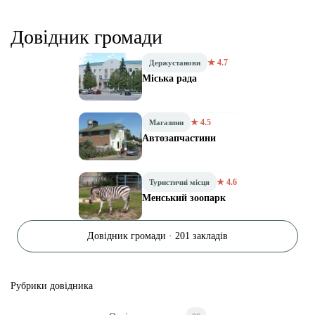
Довідник громади
★ 4.7
Держустанови
Міська рада
★ 4.5
Магазини
Автозапчастини
★ 4.6
Туристичні місця
Менський зоопарк
Довідник громади · 201 закладів
Рубрики довідника