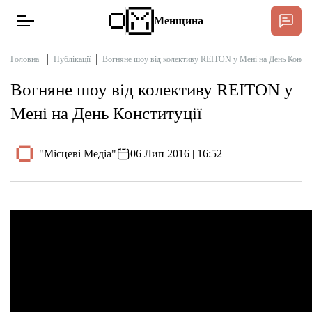
Менщина
Головна
Публікації
Вогняне шоу від колективу REITON у Мені на День Консти
Вогняне шоу від колективу REITON у
Новини
Мені на День Конституції
Підтримат
Інтерв’ю
"Місцеві Медіа"
06 Лип 2016 | 16:52
Тексти
Публікації
Про нас
Бюджет