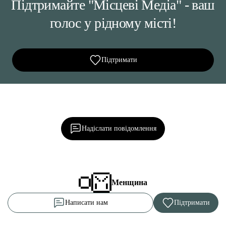
Підтримайте "Місцеві Медіа" - ваш
голос у рідному місті!
Підтримати
Ділися важливим, став запитання, обговорюй з
редакцією!
Надіслати повідомлення
Менщина
Написати нам
Підтримати